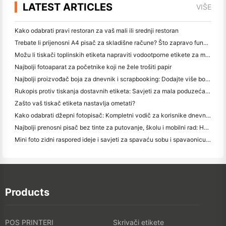
LATEST ARTICLES
VIŠE
Kako odabrati pravi restoran za vaš mali ili srednji restoran
Trebate li prijenosni A4 pisač za skladišne račune? Što zapravo funkcionira
Možu li tiskači toplinskih etiketa napraviti vodootporne etikete za male proizvode?
Najbolji fotoaparat za početnike koji ne žele trošiti papir
Najbolji proizvođač boja za dnevnik i scrapbooking: Dodajte više boja na svaku stranicu
Rukopis protiv tiskanja dostavnih etiketa: Savjeti za mala poduzeća u 2026.
Zašto vaš tiskač etiketa nastavlja ometati?
Kako odabrati džepni fotopisač: Kompletni vodič za korisnike dnevnika, putovanja i iPhone-a
Najbolji prenosni pisač bez tinte za putovanje, školu i mobilni rad: Hanin MT620 Pro Pregled
Mini foto zidni raspored ideje i savjeti za spavaću sobu i spavaonicu ukras
Products
POS PRINTERI
Skrivači etikete