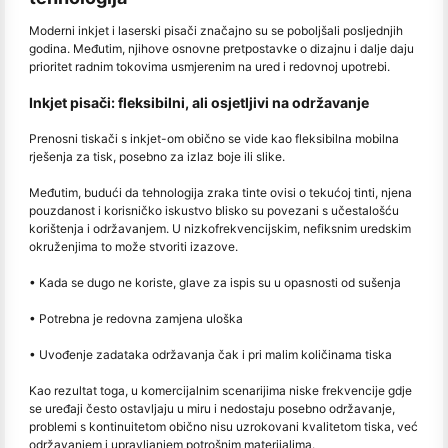
Moderni inkjet i laserski pisači značajno su se poboljšali posljednjih
godina. Međutim, njihove osnovne pretpostavke o dizajnu i dalje daju
prioritet radnim tokovima usmjerenim na ured i redovnoj upotrebi.
Inkjet pisači: fleksibilni, ali osjetljivi na održavanje
Prenosni tiskači s inkjet-om obično se vide kao fleksibilna mobilna
rješenja za tisk, posebno za izlaz boje ili slike.
Međutim, budući da tehnologija zraka tinte ovisi o tekućoj tinti, njena
pouzdanost i korisničko iskustvo blisko su povezani s učestalošću
korištenja i održavanjem. U nizkofrekvencijskim, nefiksnim uredskim
okruženjima to može stvoriti izazove.
• Kada se dugo ne koriste, glave za ispis su u opasnosti od sušenja
• Potrebna je redovna zamjena uloška
• Uvođenje zadataka održavanja čak i pri malim količinama tiska
Kao rezultat toga, u komercijalnim scenarijima niske frekvencije gdje
se uređaji često ostavljaju u miru i nedostaju posebno održavanje,
problemi s kontinuitetom obično nisu uzrokovani kvalitetom tiska, već
održavanjem i upravljanjem potrošnim materijalima.