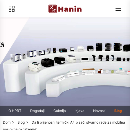
O HPRT
Događaji
Galerija
Izjava
Novosti
Blog
Dom
Blog
Da li prijenosni termički A4 pisači stvarno rade za mobilna
poslovna okruženja?