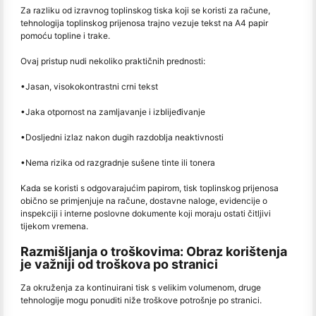
Za razliku od izravnog toplinskog tiska koji se koristi za račune,
tehnologija toplinskog prijenosa trajno vezuje tekst na A4 papir
pomoću topline i trake.
Ovaj pristup nudi nekoliko praktičnih prednosti:
•
Jasan, visokokontrastni crni tekst
•
Jaka otpornost na zamljavanje i izblijeđivanje
•
Dosljedni izlaz nakon dugih razdoblja neaktivnosti
•
Nema rizika od razgradnje sušene tinte ili tonera
Kada se koristi s odgovarajućim papirom, tisk toplinskog prijenosa
obično se primjenjuje na račune, dostavne naloge, evidencije o
inspekciji i interne poslovne dokumente koji moraju ostati čitljivi
tijekom vremena.
Razmišljanja o troškovima: Obraz korištenja
je važniji od troškova po stranici
Za okruženja za kontinuirani tisk s velikim volumenom, druge
tehnologije mogu ponuditi niže troškove potrošnje po stranici.