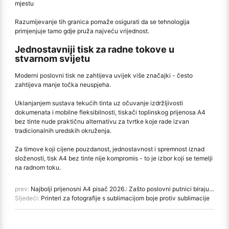
mjestu
Razumijevanje tih granica pomaže osigurati da se tehnologija
primjenjuje tamo gdje pruža najveću vrijednost.
Jednostavniji tisk za radne tokove u
stvarnom svijetu
Moderni poslovni tisk ne zahtijeva uvijek više značajki - često
zahtijeva manje točka neuspjeha.
Uklanjanjem sustava tekućih tinta uz očuvanje izdržljivosti
dokumenata i mobilne fleksibilnosti, tiskači toplinskog prijenosa A4
bez tinte nude praktičnu alternativu za tvrtke koje rade izvan
tradicionalnih uredskih okruženja.
Za timove koji cijene pouzdanost, jednostavnost i spremnost iznad
složenosti, tisk A4 bez tinte nije kompromis - to je izbor koji se temelji
na radnom toku.
prev:
Najbolji prijenosni A4 pisač 2026.: Zašto poslovni putnici biraju Hanin ((HPRT) MT800
Sljedeći:
Printeri za fotografije s sublimacijom boje protiv sublimacije