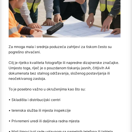
Za mnoga mala i srednja poduzeća zahtjevi za tiskom često su
pogrešno shvaćeni.
Cilj je rijetko kvaliteta fotografije ili napredne dizajnerske značajke.
Umjesto toga, riječ je o pouzdanom tiskanju jasnih, čitljivih A4
dokumenata bez stalnog održavanja, složenog postavljanja ili
neočekivanog zastoja.
To je posebno važno u okruženjima kao što su:
• Skladišta i distribucijski centri
• terenska služba ili mjesta inspekcije
• Privremeni uredi ili daljinska radna mjesta
• Mali timovi koji rade uglavnom sa pametnih telefona ili tableta