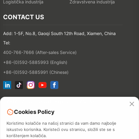
Logistička industrija
Zdravstvena industrija
CONTACT US
Add: 1-5F, No.8, Gaoqi South 12th Road, Xiamen, China
Tel:
400-766-7666 (After-sales Service)
+86-(0)592-5885993 (English)
+86-(0)592-5885991 (Chinese)
Pridruži se našoj popisu e-maila
Cookies Policy
Kontakt
Koristimo kolačiće na našoj stranici da vam damo najbolje
iskustvo korisnika. Koristeći ovu stranicu, složili ste se s
korištenjem kolačića.