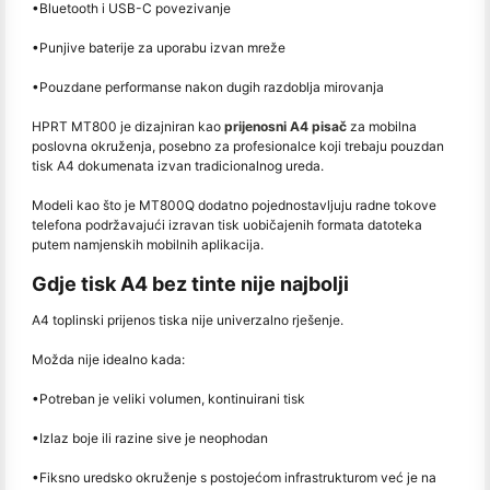
•
Bluetooth i USB-C povezivanje
•
Punjive baterije za uporabu izvan mreže
•
Pouzdane performanse nakon dugih razdoblja mirovanja
HPRT MT800 je dizajniran kao
prijenosni A4 pisač
za mobilna
poslovna okruženja, posebno za profesionalce koji trebaju pouzdan
tisk A4 dokumenata izvan tradicionalnog ureda.
Modeli kao što je MT800Q dodatno pojednostavljuju radne tokove
telefona podržavajući izravan tisk uobičajenih formata datoteka
putem namjenskih mobilnih aplikacija.
Gdje tisk A4 bez tinte nije najbolji
A4 toplinski prijenos tiska nije univerzalno rješenje.
Možda nije idealno kada:
•
Potreban je veliki volumen, kontinuirani tisk
•
Izlaz boje ili razine sive je neophodan
•
Fiksno uredsko okruženje s postojećom infrastrukturom već je na