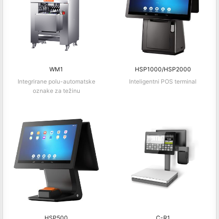
WM1
HSP1000/HSP2000
Integrirane polu-automatske
Inteligentni POS terminal
oznake za težinu
HSP500
C-R1