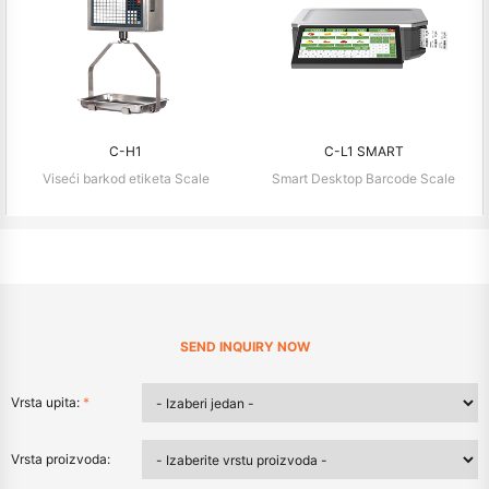
C-H1
C-L1 SMART
Viseći barkod etiketa Scale
Smart Desktop Barcode Scale
SEND INQUIRY NOW
Vrsta upita:
*
Vrsta proizvoda: