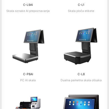
C-L9AI
C-L1
Skala oznake AI prepoznavanja
Skala ploča etikete
C-P8AI
C-L8
PC AI skala
Dualna pametna skala otisaka