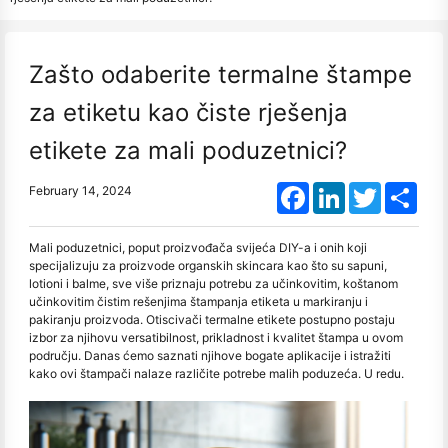
Zašto odaberite termalne štampe
za etiketu kao čiste rješenja
etikete za mali poduzetnici?
Facebook
LinkedIn
Twitter
Shar
February 14, 2024
Mali poduzetnici, poput proizvođača svijeća DIY-a i onih koji
specijalizuju za proizvode organskih skincara kao što su sapuni,
lotioni i balme, sve više priznaju potrebu za učinkovitim, koštanom
učinkovitim čistim rešenjima štampanja etiketa u markiranju i
pakiranju proizvoda. Otiscivači termalne etikete postupno postaju
izbor za njihovu versatibilnost, prikladnost i kvalitet štampa u ovom
području. Danas ćemo saznati njihove bogate aplikacije i istražiti
kako ovi štampači nalaze različite potrebe malih poduzeća. U redu.