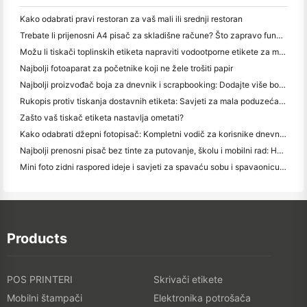
Kako odabrati pravi restoran za vaš mali ili srednji restoran
Trebate li prijenosni A4 pisač za skladišne račune? Što zapravo funkcionira
Možu li tiskači toplinskih etiketa napraviti vodootporne etikete za male proizvode?
Najbolji fotoaparat za početnike koji ne žele trošiti papir
Najbolji proizvođač boja za dnevnik i scrapbooking: Dodajte više boja na svaku stranicu
Rukopis protiv tiskanja dostavnih etiketa: Savjeti za mala poduzeća u 2026.
Zašto vaš tiskač etiketa nastavlja ometati?
Kako odabrati džepni fotopisač: Kompletni vodič za korisnike dnevnika, putovanja i iPhone-a
Najbolji prenosni pisač bez tinte za putovanje, školu i mobilni rad: Hanin MT620 Pro Pregled
Mini foto zidni raspored ideje i savjeti za spavaću sobu i spavaonicu ukras
Products
POS PRINTERI
Skrivači etikete
Mobilni štampači
Elektronika potrošača