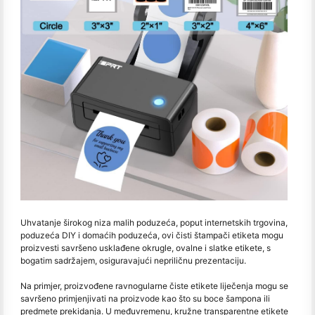
Uhvatanje širokog niza malih poduzeća, poput internetskih trgovina,
poduzeća DIY i domaćih poduzeća, ovi čisti štampači etiketa mogu
proizvesti savršeno usklađene okrugle, ovalne i slatke etikete, s
bogatim sadržajem, osiguravajući nepriličnu prezentaciju.
Na primjer, proizvođene ravnogularne čiste etikete liječenja mogu se
savršeno primjenjivati na proizvode kao što su boce šampona ili
predmete prekidanja. U međuvremenu, kružne transparentne etikete