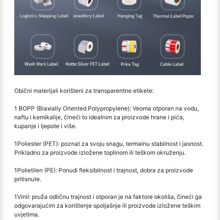
Obični materijali korišteni za transparentne etikete:
1 BOPP (Biaxially Oriented Polypropylene): Veoma otporan na vodu,
naftu i kemikalije, čineći to idealnim za proizvode hrane i pića,
kupanje i ljepote i više.
1
Poliester (PET): poznat za svoju snagu, termalnu stabilnost i jasnost.
Prikladno za proizvode izložene toplinom ili teškom okruženju.
1
Polietilen (PE): Ponudi fleksibilnost i trajnost, dobra za proizvode
pritisnute.
1
Vinil: pruža odličnu trajnost i otporan je na faktore okoliša, čineći ga
odgovarajućim za korištenje spoljašnje ili proizvode izložene teškim
uvjetima.