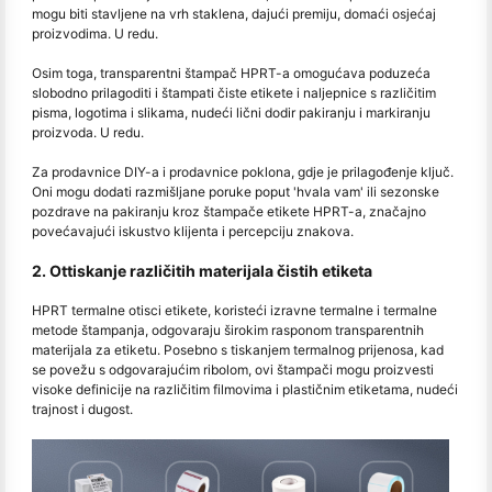
mogu biti stavljene na vrh staklena, dajući premiju, domaći osjećaj
proizvodima. U redu.
Osim toga, transparentni štampač HPRT-a omogućava poduzeća
slobodno prilagoditi i štampati čiste etikete i naljepnice s različitim
pisma, logotima i slikama, nudeći lični dodir pakiranju i markiranju
proizvoda. U redu.
Za prodavnice DIY-a i prodavnice poklona, gdje je prilagođenje ključ.
Oni mogu dodati razmišljane poruke poput 'hvala vam' ili sezonske
pozdrave na pakiranju kroz štampače etikete HPRT-a, značajno
povećavajući iskustvo klijenta i percepciju znakova.
2. Ottiskanje različitih materijala čistih etiketa
HPRT termalne otisci etikete, koristeći izravne termalne i termalne
metode štampanja, odgovaraju širokim rasponom transparentnih
materijala za etiketu. Posebno s tiskanjem termalnog prijenosa, kad
se povežu s odgovarajućim ribolom, ovi štampači mogu proizvesti
visoke definicije na različitim filmovima i plastičnim etiketama, nudeći
trajnost i dugost.