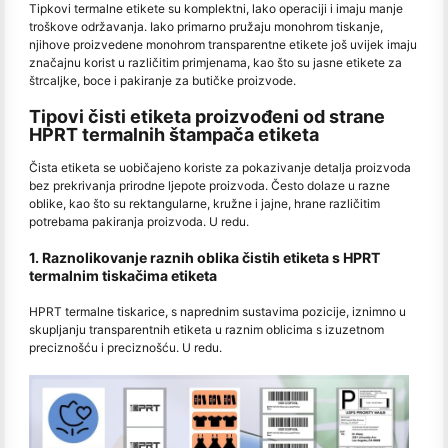
Tipkovi termalne etikete su komplektni, lako operaciji i imaju manje
troškove održavanja. Iako primarno pružaju monohrom tiskanje,
njihove proizvedene monohrom transparentne etikete još uvijek imaju
značajnu korist u različitim primjenama, kao što su jasne etikete za
štrcaljke, boce i pakiranje za butičke proizvode.
Tipovi čisti etiketa proizvođeni od strane
HPRT termalnih štampača etiketa
Čista etiketa se uobičajeno koriste za pokazivanje detalja proizvoda
bez prekrivanja prirodne ljepote proizvoda. Često dolaze u razne
oblike, kao što su rektangularne, kružne i jajne, hrane različitim
potrebama pakiranja proizvoda. U redu.
1. Raznolikovanje raznih oblika čistih etiketa s HPRT
termalnim tiskačima etiketa
HPRT termalne tiskarice, s naprednim sustavima pozicije, iznimno u
skupljanju transparentnih etiketa u raznim oblicima s izuzetnom
preciznošću i preciznošću. U redu.