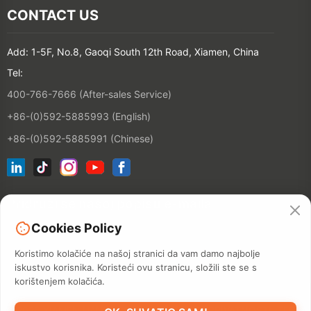
CONTACT US
Add: 1-5F, No.8, Gaoqi South 12th Road, Xiamen, China
Tel:
400-766-7666 (After-sales Service)
+86-(0)592-5885993 (English)
+86-(0)592-5885991 (Chinese)
Pridruži se našoj popisu e-maila
Cookies Policy
Kontakt
Koristimo kolačiće na našoj stranici da vam damo najbolje
iskustvo korisnika. Koristeći ovu stranicu, složili ste se s
korištenjem kolačića.
©2026 XIAMEN HANIN CO., LTD.
POLITIKA PRIVATNOSTI
TERM