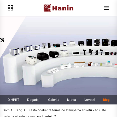
O HPRT
Događaji
Galerija
Izjava
Novosti
Blog
Dom
Blog
Zašto odaberite termalne štampe za etiketu kao čiste
rješenja etikete za mali poduzetnici?