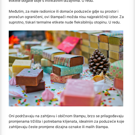
etikete bogate boje s intrikatnim dizajnima. U redu.
Međutim, za male radionice ili domaće poduzeće gdje su prostor i
proračun ograničeni, ovi štampači možda nisu najpraktičniji izbor. Za
suprotno, tiskari termalne etikete nude fleksibilniju otopinu. U redu.
Oni podržavaju na zahtjevu i običnom štampu, brzo se prilagođavaju
promjenama tržišta i potrebama klijenata, idealnim za poduzeće koje
zahtijevaju česte promjene dizajna oznake ili malih štampa.