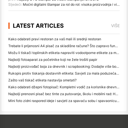
Sljedeći:
Moćni digitalni štampar za rol do rol: visoka proizvodnja i visoka obavještajna DA188S
LATEST ARTICLES
VIŠE
Kako odabrati pravi restoran za vaš mali ili srednji restoran
Trebate li prijenosni A4 pisač za skladišne račune? Što zapravo funkcionira
Možu li tiskači toplinskih etiketa napraviti vodootporne etikete za male proizvode?
Najbolji fotoaparat za početnike koji ne žele trošiti papir
Najbolji proizvođač boja za dnevnik i scrapbooking: Dodajte više boja na svaku stranicu
Rukopis protiv tiskanja dostavnih etiketa: Savjeti za mala poduzeća u 2026.
Zašto vaš tiskač etiketa nastavlja ometati?
Kako odabrati džepni fotopisač: Kompletni vodič za korisnike dnevnika, putovanja i iPhone-a
Najbolji prenosni pisač bez tinte za putovanje, školu i mobilni rad: Hanin MT620 Pro Pregled
Mini foto zidni raspored ideje i savjeti za spavaću sobu i spavaonicu ukras