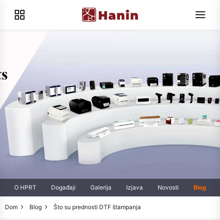
O HPRT
Događaji
Galerija
Izjava
Novosti
Blog
Dom
Blog
Što su prednosti DTF štampanja