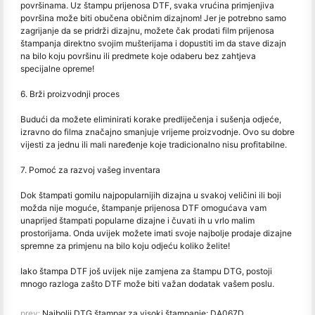
površinama. Uz štampu prijenosa DTF, svaka vrućina primjenjiva
površina može biti obučena običnim dizajnom! Jer je potrebno samo
zagrijanje da se pridrži dizajnu, možete čak prodati film prijenosa
štampanja direktno svojim mušterijama i dopustiti im da stave dizajn
na bilo koju površinu ili predmete koje odaberu bez zahtjeva
specijalne opreme!
6. Brži proizvodnji proces
Budući da možete eliminirati korake predliječenja i sušenja odjeće,
izravno do filma značajno smanjuje vrijeme proizvodnje. Ovo su dobre
vijesti za jednu ili mali naređenje koje tradicionalno nisu profitabilne.
7. Pomoć za razvoj vašeg inventara
Dok štampati gomilu najpopularnijih dizajna u svakoj veličini ili boji
možda nije moguće, štampanje prijenosa DTF omogućava vam
unaprijed štampati popularne dizajne i čuvati ih u vrlo malim
prostorijama. Onda uvijek možete imati svoje najbolje prodaje dizajne
spremne za primjenu na bilo koju odjeću koliko želite!
Iako štampa DTF još uvijek nije zamjena za štampu DTG, postoji
mnogo razloga zašto DTF može biti važan dodatak vašem poslu.
prev:
Najbolji DTG štampar za visoki štampanje: DA067D