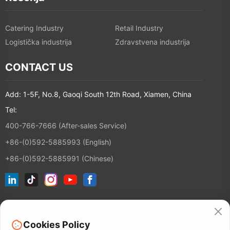
Catering Industry
Retail Industry
Logistička industrija
Zdravstvena industrija
CONTACT US
Add: 1-5F, No.8, Gaoqi South 12th Road, Xiamen, China
Tel:
400-766-7666 (After-sales Service)
+86-(0)592-5885993 (English)
+86-(0)592-5885991 (Chinese)
Pridruži se našoj popisu e-maila
Cookies Policy