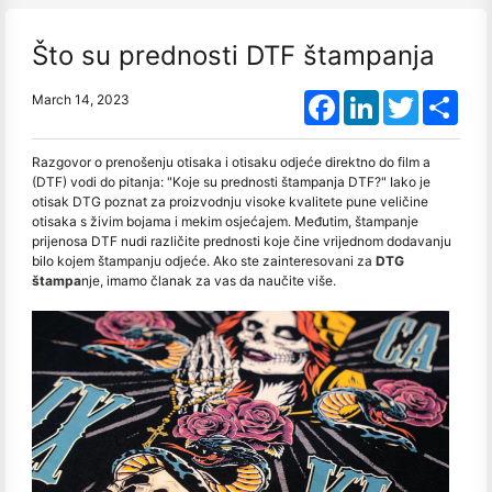
Što su prednosti DTF štampanja
Facebook
LinkedIn
Twitter
Shar
March 14, 2023
Razgovor o prenošenju otisaka i otisaku odjeće direktno do film a
(DTF) vodi do pitanja: "Koje su prednosti štampanja DTF?" Iako je
otisak DTG poznat za proizvodnju visoke kvalitete pune veličine
otisaka s živim bojama i mekim osjećajem. Međutim, štampanje
prijenosa DTF nudi različite prednosti koje čine vrijednom dodavanju
bilo kojem štampanju odjeće. Ako ste zainteresovani za
DTG
štampa
nje, imamo članak za vas da naučite više.