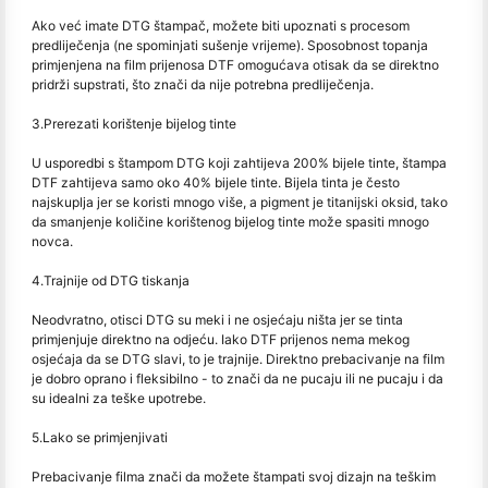
Ako već imate DTG štampač, možete biti upoznati s procesom
predliječenja (ne spominjati sušenje vrijeme). Sposobnost topanja
primjenjena na film prijenosa DTF omogućava otisak da se direktno
pridrži supstrati, što znači da nije potrebna predliječenja.
3.Prerezati korištenje bijelog tinte
U usporedbi s štampom DTG koji zahtijeva 200% bijele tinte, štampa
DTF zahtijeva samo oko 40% bijele tinte. Bijela tinta je često
najskuplja jer se koristi mnogo više, a pigment je titanijski oksid, tako
da smanjenje količine korištenog bijelog tinte može spasiti mnogo
novca.
4.Trajnije od DTG tiskanja
Neodvratno, otisci DTG su meki i ne osjećaju ništa jer se tinta
primjenjuje direktno na odjeću. Iako DTF prijenos nema mekog
osjećaja da se DTG slavi, to je trajnije. Direktno prebacivanje na film
je dobro oprano i fleksibilno - to znači da ne pucaju ili ne pucaju i da
su idealni za teške upotrebe.
5.Lako se primjenjivati
Prebacivanje filma znači da možete štampati svoj dizajn na teškim