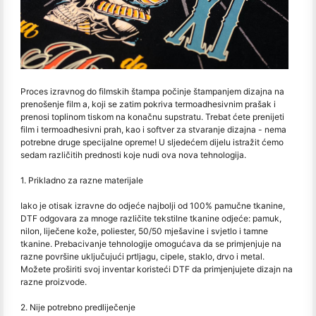
Proces izravnog do filmskih štampa počinje štampanjem dizajna na
prenošenje film a, koji se zatim pokriva termoadhesivnim prašak i
prenosi toplinom tiskom na konačnu supstratu. Trebat ćete prenijeti
film i termoadhesivni prah, kao i softver za stvaranje dizajna - nema
potrebne druge specijalne opreme! U sljedećem dijelu istražit ćemo
sedam različitih prednosti koje nudi ova nova tehnologija.
1. Prikladno za razne materijale
Iako je otisak izravne do odjeće najbolji od 100% pamučne tkanine,
DTF odgovara za mnoge različite tekstilne tkanine odjeće: pamuk,
nilon, liječene kože, poliester, 50/50 mješavine i svjetlo i tamne
tkanine. Prebacivanje tehnologije omogućava da se primjenjuje na
razne površine uključujući prtljagu, cipele, staklo, drvo i metal.
Možete proširiti svoj inventar koristeći DTF da primjenjujete dizajn na
razne proizvode.
2. Nije potrebno predliječenje