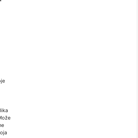
oje
lika
 Može
ne
roja