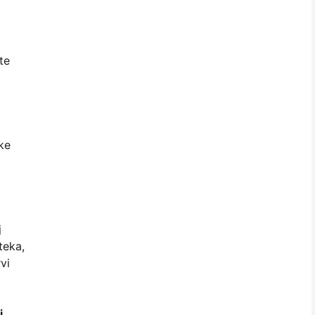
te
ke
j
teka,
vi
i