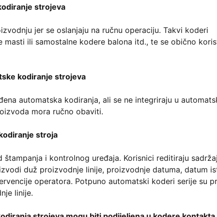
odiranje strojeva
zvodnju jer se oslanjaju na ručnu operaciju. Takvi koderi
 masti ili samostalne kodere balona itd., te se obično koris
ske kodiranje strojeva
đena automatska kodiranja, ali se ne integriraju u automats
proizvoda mora ručno obaviti.
kodiranje stroja
 štampanja i kontrolnog uređaja. Korisnici reditiraju sadrža
zvodi duž proizvodnje linije, proizvodnje datuma, datum is
ervencije operatora. Potpuno automatski koderi serije su pr
e linije.
kodiranja strojeva mogu biti podijeljena u kodere kontakta 