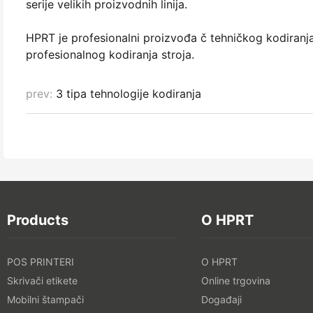
serije velikih proizvodnih linija.
HPRT je profesionalni proizvođa č tehničkog kodiranja
profesionalnog kodiranja stroja.
prev:
3 tipa tehnologije kodiranja
Products
O HPRT
POS PRINTERI
O HPRT
Skrivači etikete
Online trgovina
Mobilni štampači
Događaji