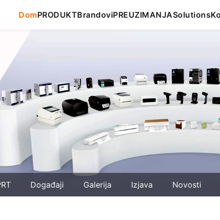
Dom
PRODUKT
Brandovi
PREUZIMANJA
Solutions
Ko
PRT
Događaji
Galerija
Izjava
Novosti