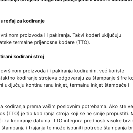
 uređaj za kodiranje
ršinom proizvoda ili pakiranja. Takvi koderi uključuju
matske termalne prijenosne kodere (TTO).
irani kodirani stroj
ovršinom proizvoda ili pakiranja kodiranim, već koriste
Kontaktno kodiranje strojeva odgovaraju za štampanje šifre k
ni uključuju kontinuiranu inkjet, termalnu inkjet štampače i
ača kodiranja prema vašim poslovnim potrebama. Ako ste ve
nos (TTO) je tip kodiranja stroja koji se ne smije propustiti.
ači za kodiranje datuma. TTO integrira prednosti visoke brzi
 štampanja i trajanja te može ispuniti potrebe štampanja b