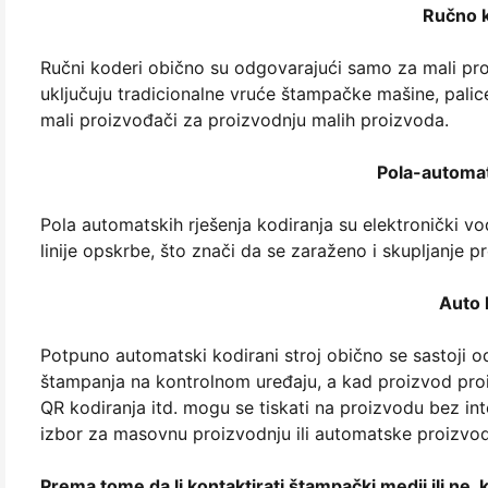
Ručno k
Ručni koderi obično su odgovarajući samo za mali proi
uključuju tradicionalne vruće štampačke mašine, palice
mali proizvođači za proizvodnju malih proizvoda.
Pola-automat
Pola automatskih rješenja kodiranja su elektronički vo
linije opskrbe, što znači da se zaraženo i skupljanje 
Auto 
Potpuno automatski kodirani stroj obično se sastoji od
štampanja na kontrolnom uređaju, a kad proizvod proi
QR kodiranja itd. mogu se tiskati na proizvodu bez int
izbor za masovnu proizvodnju ili automatske proizvodnj
Prema tome da li kontaktirati štampački medij ili ne, 