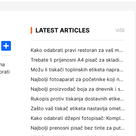
LATEST ARTICLES
VIŠE
k
edIn
Twitter
Share
Kako odabrati pravi restoran za vaš mali ili srednji restoran
Trebate li prijenosni A4 pisač za skladišne račune? Što zapravo funkcionira
 na
Možu li tiskači toplinskih etiketa napraviti vodootporne etikete za male proizvode?
brati
Najbolji fotoaparat za početnike koji ne žele trošiti papir
Najbolji proizvođač boja za dnevnik i scrapbooking: Dodajte više boja na svaku stranicu
Rukopis protiv tiskanja dostavnih etiketa: Savjeti za mala poduzeća u 2026.
Zašto vaš tiskač etiketa nastavlja ometati?
Kako odabrati džepni fotopisač: Kompletni vodič za korisnike dnevnika, putovanja i iPhone-a
Najbolji prenosni pisač bez tinte za putovanje, školu i mobilni rad: Hanin MT620 Pro Pregled