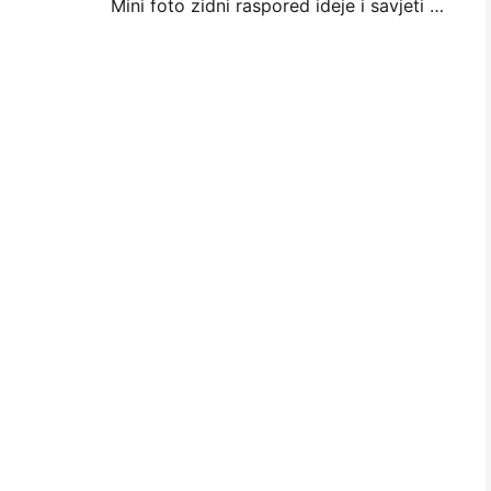
Mini foto zidni raspored ideje i savjeti za spavaću sobu i spavaonicu ukras