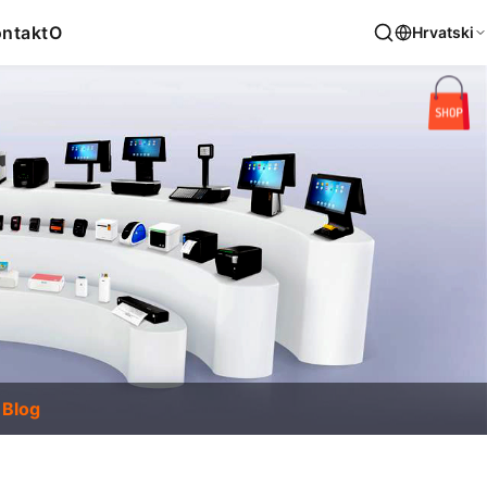
ntakt
O
Hrvatski
Blog