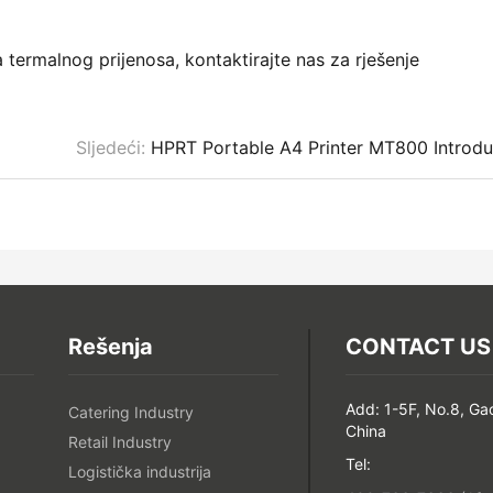
 termalnog prijenosa, kontaktirajte nas za rješenje
Sljedeći:
HPRT Portable A4 Printer MT800 Introdu
Rešenja
CONTACT US
Add: 1-5F, No.8, Ga
Catering Industry
China
Retail Industry
Tel:
Logistička industrija