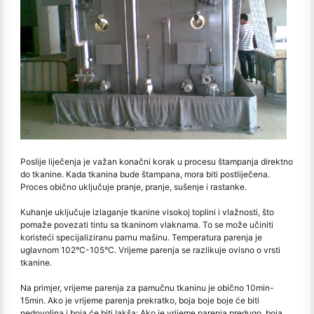
Poslije liječenja je važan konačni korak u procesu štampanja direktno
do tkanine. Kada tkanina bude štampana, mora biti postliječena.
Proces obično uključuje pranje, pranje, sušenje i rastanke.
Kuhanje uključuje izlaganje tkanine visokoj toplini i vlažnosti, što
pomaže povezati tintu sa tkaninom vlaknama. To se može učiniti
koristeći specijaliziranu parnu mašinu. Temperatura parenja je
uglavnom 102°C-105°C. Vrijeme parenja se razlikuje ovisno o vrsti
tkanine.
Na primjer, vrijeme parenja za pamučnu tkaninu je obično 10min-
15min. Ako je vrijeme parenja prekratko, boja boje boje će biti
nedovoljna i boja će biti lakša; Ako je vrijeme parenja predugo, boja