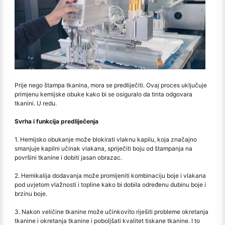
Prije nego štampa tkanina, mora se predliječiti. Ovaj proces uključuje
primjenu kemijske obuke kako bi se osiguralo da tinta odgovara
tkanini. U redu.
Svrha i funkcija predliječenja
1. Hemijsko obukanje može blokirati vlaknu kapilu, koja značajno
smanjuje kapilni učinak vlakana, spriječiti boju od štampanja na
površini tkanine i dobiti jasan obrazac.
2. Hemikalija dodavanja može promijeniti kombinaciju boje i vlakana
pod uvjetom vlažnosti i topline kako bi dobila određenu dubinu boje i
brzinu boje.
3. Nakon veličine tkanine može učinkovito riješiti probleme okretanja
tkanine i okretanja tkanine i poboljšati kvalitet tiskane tkanine. I to