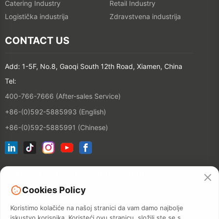
Catering Industry
Retail Industry
Logistička industrija
Zdravstvena industrija
CONTACT US
Add: 1-5F, No.8, Gaoqi South 12th Road, Xiamen, China
Tel:
400-766-7666 (After-sales Service)
+86-(0)592-5885993 (English)
+86-(0)592-5885991 (Chinese)
Pridruži se našoj popisu e-maila
Cookies Policy
Kontakt
Koristimo kolačiće na našoj stranici da vam damo najbolje
iskustvo korisnika. Koristeći ovu stranicu, složili ste se s