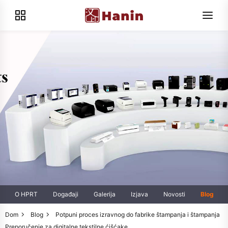
O HPRT
Događaji
Galerija
Izjava
Novosti
Blog
Dom
Blog
Potpuni proces izravnog do fabrike štampanja i štampanja
Preporučenje za digitalne tekstilne ćišćake