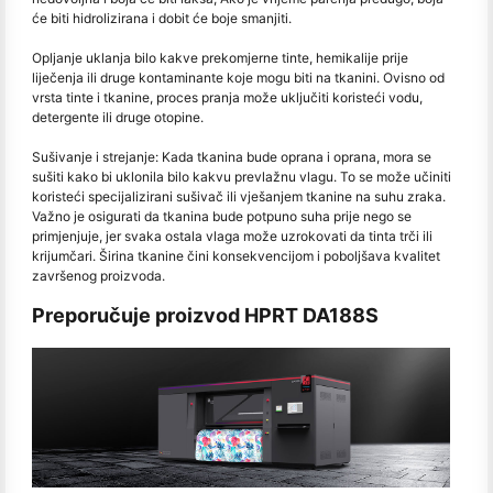
će biti hidrolizirana i dobit će boje smanjiti.
Opljanje uklanja bilo kakve prekomjerne tinte, hemikalije prije
liječenja ili druge kontaminante koje mogu biti na tkanini. Ovisno od
vrsta tinte i tkanine, proces pranja može uključiti koristeći vodu,
detergente ili druge otopine.
Sušivanje i strejanje: Kada tkanina bude oprana i oprana, mora se
sušiti kako bi uklonila bilo kakvu prevlažnu vlagu. To se može učiniti
koristeći specijalizirani sušivač ili vješanjem tkanine na suhu zraka.
Važno je osigurati da tkanina bude potpuno suha prije nego se
primjenjuje, jer svaka ostala vlaga može uzrokovati da tinta trči ili
krijumčari. Širina tkanine čini konsekvencijom i poboljšava kvalitet
završenog proizvoda.
Preporučuje proizvod HPRT DA188S