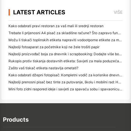
LATEST ARTICLES
VIŠE
Kako odabrati pravi restoran za vaš mali ili srednji restoran
Trebate li prijenosni A4 pisač za skladišne račune? Što zapravo funkcionira
Možu li tiskači toplinskih etiketa napraviti vodootporne etikete za male proizvode?
Najbolji fotoaparat za početnike koji ne žele trošiti papir
Najbolji proizvođač boja za dnevnik i scrapbooking: Dodajte više boja na svaku stranicu
Rukopis protiv tiskanja dostavnih etiketa: Savjeti za mala poduzeća u 2026.
Zašto vaš tiskač etiketa nastavlja ometati?
Kako odabrati džepni fotopisač: Kompletni vodič za korisnike dnevnika, putovanja i iPhone-a
Najbolji prenosni pisač bez tinte za putovanje, školu i mobilni rad: Hanin MT620 Pro Pregled
Mini foto zidni raspored ideje i savjeti za spavaću sobu i spavaonicu ukras
Products