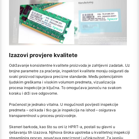
Izazovi provjere kvalitete
Održavanje konsistentne kvalitete proizvoda je zahtjevni zadatak. Uz
brojne parametre za praćenje, inspektori kvalitete moraju osigurati da
svaki proizvod ispunjava precizne standarde. Među potencijalnim
ljudskim greškama i visokim volumom predmeta, vizualizacija
procesa inspekcije je ključna. To omogućava jasnoću na svakom
koraku i drži sve odgovorne.
Praćenost je jednako vitalna. U mogućnosti povijesti inspekcije
predmeta – od kada i tko ga je inspekcija na ishod – osigurava
transparentnost u procesu proizvodnje.
Skeneri barkoda, kao što su oni iz HPRT-a, postali su glavni u
rješavanju tih izazova. Njihova široka upotreba u kvalitetnoj inspekciji
streamlinira proces, povećava preciznost i učinkovitost. Za jasniju