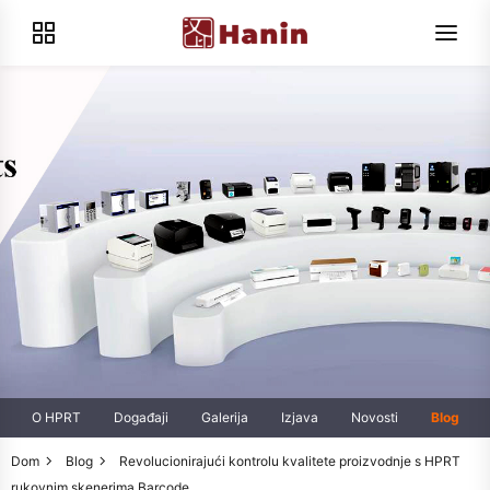
O HPRT
Događaji
Galerija
Izjava
Novosti
Blog
Dom
Blog
Revolucionirajući kontrolu kvalitete proizvodnje s HPRT
rukovnim skenerima Barcode