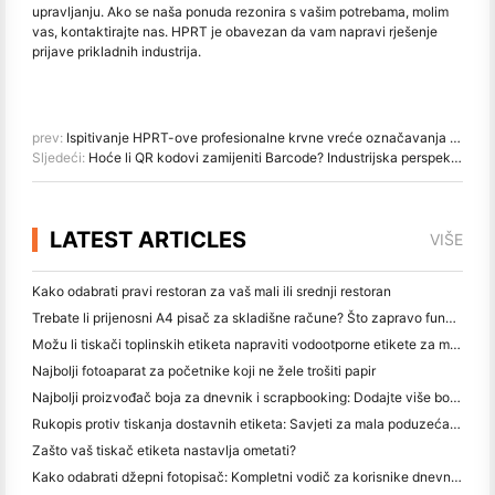
upravljanju. Ako se naša ponuda rezonira s vašim potrebama, molim
vas, kontaktirajte nas. HPRT je obavezan da vam napravi rješenje
prijave prikladnih industrija.
prev:
Ispitivanje HPRT-ove profesionalne krvne vreće označavanja i rješenja praćenja
Sljedeći:
Hoće li QR kodovi zamijeniti Barcode? Industrijska perspektiva
LATEST ARTICLES
VIŠE
Kako odabrati pravi restoran za vaš mali ili srednji restoran
Trebate li prijenosni A4 pisač za skladišne račune? Što zapravo funkcionira
Možu li tiskači toplinskih etiketa napraviti vodootporne etikete za male proizvode?
Najbolji fotoaparat za početnike koji ne žele trošiti papir
Najbolji proizvođač boja za dnevnik i scrapbooking: Dodajte više boja na svaku stranicu
Rukopis protiv tiskanja dostavnih etiketa: Savjeti za mala poduzeća u 2026.
Zašto vaš tiskač etiketa nastavlja ometati?
Kako odabrati džepni fotopisač: Kompletni vodič za korisnike dnevnika, putovanja i iPhone-a