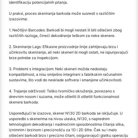
identifikaciju potencijalnih pitanja.
U praksi, proces skeniranja barkoda može susresti s različitim
izazovima:
1. Nečitljivi Barcodes: Barkodi bi mogli nestati ili biti oštećeni zbog
različitih razloga, čineći dekodiranje teškom za neke skenere.
2. Skeniranje Lags: Efikasne proizvodnje linije zahtijevaju brzu i
učinkovitu skeniranje, ali neki skeneri bi mogli ostati, ne ispunjavajući
brze potrebe za inspekcijom.
3. Problemi s integracijom: Neki skeneri možda nedostaju
kompatibilnost, a nisu smiješno integrirani s fabrikskim računalnim
sustavima, što vodi do nesklade softvera i smanjene učinkovitosti.
4. Trajanje održivosti: Teško tvorničko okruženje, povezano s
dnevnim nosom i suzama, može oštetiti ili oštetiti funkcionalnost
skenera barkoda.
Uspoređujući te izazove, skener N130 2D barkoda se isključuje. U
usporedbi s skenerima na nivou ulaska, N130, s naprednim
tehnologijom dekodiranja i nadmoćnim sposobnostima čitanja slika,
iznimnim i brzinom i preciznošću za 1D i 2D šifre. Čak su i malo
oštećeni barkodi brzo i precizno čitani, osiguravajući glatku operaciju