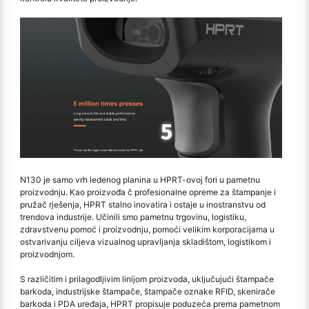
N130 je samo vrh ledenog planina u HPRT-ovoj fori u pametnu
proizvodnju. Kao proizvođa č profesionalne opreme za štampanje i
pružač rješenja, HPRT stalno inovatira i ostaje u inostranstvu od
trendova industrije. Učinili smo pametnu trgovinu, logistiku,
zdravstvenu pomoć i proizvodnju, pomoći velikim korporacijama u
ostvarivanju ciljeva vizualnog upravljanja skladištom, logistikom i
proizvodnjom.
S različitim i prilagodljivim linijom proizvoda, uključujući štampače
barkoda, industrijske štampače, štampače oznake RFID, skenirače
barkoda i PDA uređaja, HPRT propisuje poduzeća prema pametnom