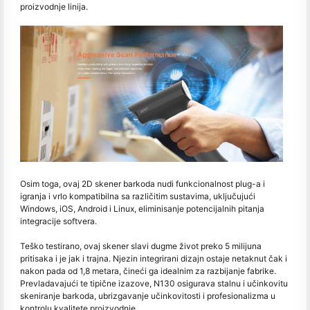
proizvodnje linija.
Osim toga, ovaj 2D skener barkoda nudi funkcionalnost plug-a i
igranja i vrlo kompatibilna sa različitim sustavima, uključujući
Windows, iOS, Android i Linux, eliminisanje potencijalnih pitanja
integracije softvera.
Teško testirano, ovaj skener slavi dugme život preko 5 milijuna
pritisaka i je jak i trajna. Njezin integrirani dizajn ostaje netaknut čak i
nakon pada od 1,8 metara, čineći ga idealnim za razbijanje fabrike.
Prevladavajući te tipične izazove, N130 osigurava stalnu i učinkovitu
skeniranje barkoda, ubrizgavanje učinkovitosti i profesionalizma u
kontrolu kvalitete proizvodnje.