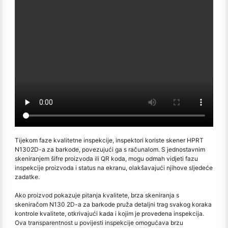
Tijekom faze kvalitetne inspekcije, inspektori koriste skener HPRT
N1302D-a za barkode, povezujući ga s računalom. S jednostavnim
skeniranjem šifre proizvoda ili QR koda, mogu odmah vidjeti fazu
inspekcije proizvoda i status na ekranu, olakšavajući njihove sljedeće
zadatke.
Ako proizvod pokazuje pitanja kvalitete, brza skeniranja s
skeniračom N130 2D-a za barkode pruža detaljni trag svakog koraka
kontrole kvalitete, otkrivajući kada i kojim je provedena inspekcija.
Ova transparentnost u povijesti inspekcije omogućava brzu