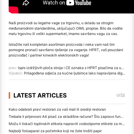
Naši proizvodi su legalne vage za trgovinu, u skladu sa strogim
međunarodnim standardima, uključujući OIML propise. Bilo da vodite
malu trgovinu ili veliki supermarket, imamo savršenu vagu za vas.
Istražite naš kompletan asortiman proizvoda i neka vam naš tim
pomogne pronaći savršeno rješenje za vaganje. HPRT, vaš pouzdani
proizvođač i partner kineskih elektronskih vaga!
prev:
Ispis izdržljivih ploča stroja i CE oznaka s HPRT pisačima za usklađenost
Sljedeći:
Prilagođena odjeća za kućne ljubimce lako napravljena digitalnim tiskačima za tkaninu
LATEST ARTICLES
VIŠE
Kako odabrati pravi restoran za vaš mali ili srednji restoran
Trebate li prijenosni A4 pisač za skladišne račune? Što zapravo funkcionira
Možu li tiskači toplinskih etiketa napraviti vodootporne etikete za male proizvode?
Najbolji fotoaparat za početnike koji ne žele trošiti papir