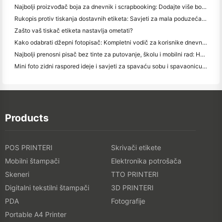
Najbolji proizvođač boja za dnevnik i scrapbooking: Dodajte više boja na svaku stranicu
Rukopis protiv tiskanja dostavnih etiketa: Savjeti za mala poduzeća u 2026.
Zašto vaš tiskač etiketa nastavlja ometati?
Kako odabrati džepni fotopisač: Kompletni vodič za korisnike dnevnika, putovanja i iPhone-a
Najbolji prenosni pisač bez tinte za putovanje, školu i mobilni rad: Hanin MT620 Pro Pregled
Mini foto zidni raspored ideje i savjeti za spavaću sobu i spavaonicu ukras
Products
POS PRINTERI
Skrivači etikete
Mobilni štampači
Elektronika potrošača
Skeneri
TTO PRINTERI
Digitalni tekstilni štampači
3D PRINTERI
PDA
Fotografije
Portable A4 Printer