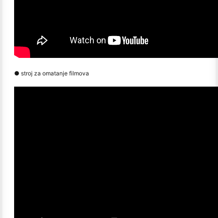
● stroj za omatanje filmova