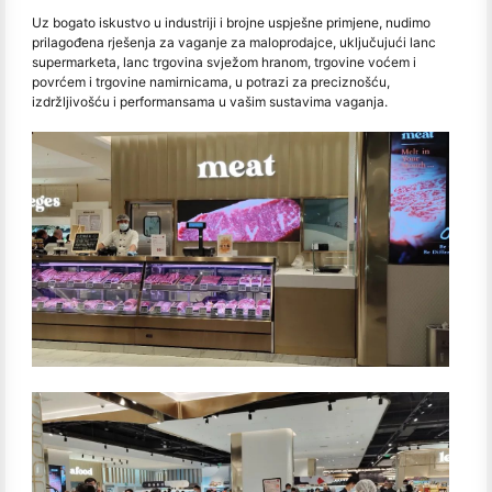
Uz bogato iskustvo u industriji i brojne uspješne primjene, nudimo
prilagođena rješenja za vaganje za maloprodajce, uključujući lanc
supermarketa, lanc trgovina svježom hranom, trgovine voćem i
povrćem i trgovine namirnicama, u potrazi za preciznošću,
izdržljivošću i performansama u vašim sustavima vaganja.