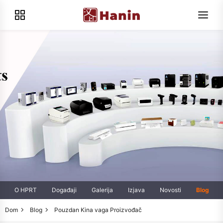
O HPRT
Događaji
Galerija
Izjava
Novosti
Blog
Dom
Blog
Pouzdan Kina vaga Proizvođač