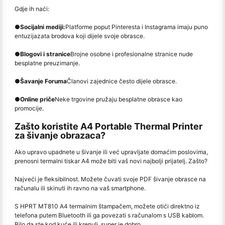
Gdje ih naći:
●
Socijalni mediji:
Platforme poput Pinteresta i Instagrama imaju puno
entuzijazata brodova koji dijele svoje obrasce.
●
Blogovi i stranice
Brojne osobne i profesionalne stranice nude
besplatne preuzimanje.
●
Šavanje Foruma
Članovi zajednice često dijele obrasce.
●
Online priče
Neke trgovine pružaju besplatne obrasce kao
promocije.
Zašto koristite A4 Portable Thermal Printer
za šivanje obrazaca?
Ako upravo upadnete u šivanje ili već upravljate domaćim poslovima,
prenosni termalni tiskar A4 može biti vaš novi najbolji prijatelj. Zašto?
Najveći je fleksibilnost. Možete čuvati svoje PDF šivanje obrasce na
računalu ili skinuti ih ravno na vaš smartphone.
S HPRT MT810 A4 termalnim štampačem, možete otići direktno iz
telefona putem Bluetooth ili ga povezati s računalom s USB kablom.
Bilo da ste kod kuće ili krenuli, super je dobro.