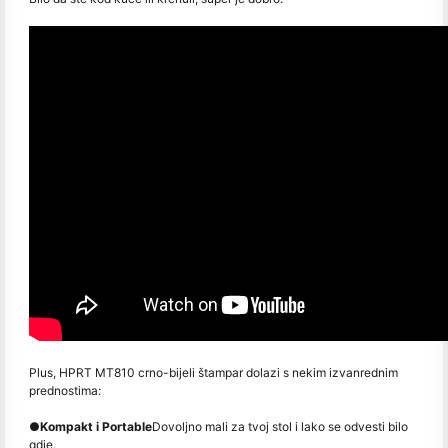
Plus, HPRT MT810 crno-bijeli štampar dolazi s nekim izvanrednim
prednostima:
●
Kompakt i Portable
Dovoljno mali za tvoj stol i lako se odvesti bilo
gdje.