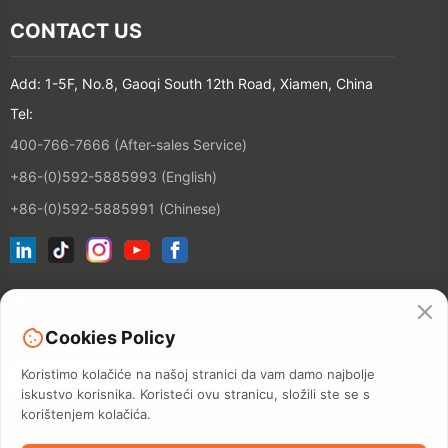
CONTACT US
Add: 1-5F, No.8, Gaoqi South 12th Road, Xiamen, China
Tel:
400-766-7666 (After-sales Service)
+86-(0)592-5885993 (English)
+86-(0)592-5885991 (Chinese)
Pridruži se našoj popisu e-maila
Cookies Policy
Kontakt
Koristimo kolačiće na našoj stranici da vam damo najbolje
iskustvo korisnika. Koristeći ovu stranicu, složili ste se s
korištenjem kolačića.