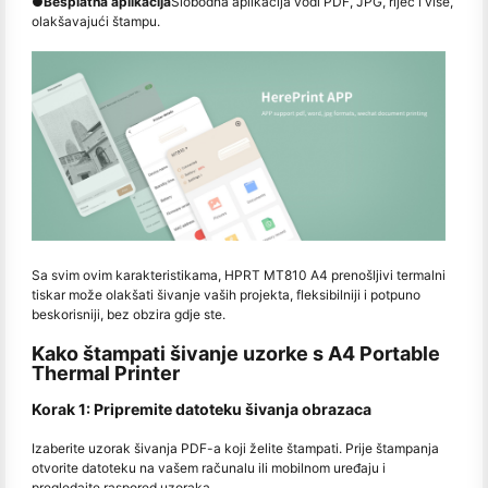
●
Besplatna aplikacija
Slobodna aplikacija vodi PDF, JPG, riječ i više,
olakšavajući štampu.
Sa svim ovim karakteristikama, HPRT MT810 A4 prenošljivi termalni
tiskar može olakšati šivanje vaših projekta, fleksibilniji i potpuno
beskorisniji, bez obzira gdje ste.
Kako štampati šivanje uzorke s A4 Portable
Thermal Printer
Korak 1: Pripremite datoteku šivanja obrazaca
Izaberite uzorak šivanja PDF-a koji želite štampati. Prije štampanja
otvorite datoteku na vašem računalu ili mobilnom uređaju i
pregledajte raspored uzoraka.