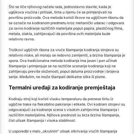
Što se tiče njihovog načela rada, jednostavno stavite, kada je
ugljikova vrućina i pritisak, tinta u njemu će se primjenjivati na
površinu proizvoda. Ova metoda koristi likove na ugljičnom ribonu da
se označe na kodiranom predmetu kroz mehanički udarac i odgovara
za ravno kodiranje različitih materijala poput papira, plastičnog filma,
metala, stakla, zahtijevajući da površina ovih materijala bude
relativno ravna.
Troškovi ugljičnih ribona za vruće štampanje kodiranja strojeva su
relativno niske, ali moraju se redovno zamijeniti, a brzina štampanja je
spora. Ova tradicionalna metoda kodiranja ima jasan i pun učinak
štampanja i primjenjuje se na različite scenarije kodiranja koji ne
zahtijevaju previše složenosti, poput datuma proizvodnje i brojeva
serije. Međutim, ne može štampati delikatne slike ili pisme.
Termalni uređaji za kodiranje premještaja
Kodiraju stroj koji koristi visoku temperaturu da prenese tintu iz
ugljične trake na fleksibilno pakiranje i etikete. Ovi kodirani strojevi su
odgovarajući za kodiranje scena s visokim zahtjevima štampanja i
različitim materijalima. Njihove prednosti su brza brzina štampanja,
čist utisak štampanja i visoka stabilnost.
U usporedbi s malo „okrutnim” utisak otkrivanja vrućih štampanja