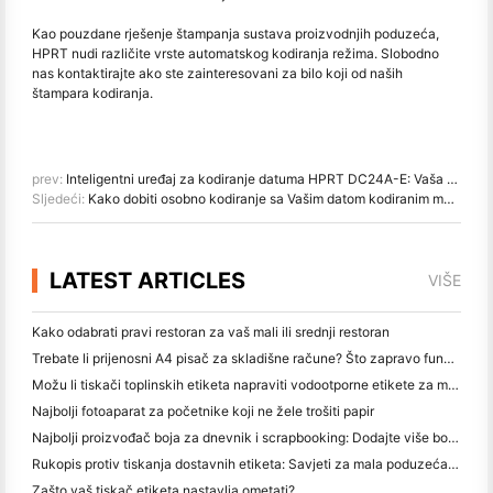
Kao pouzdane rješenje štampanja sustava proizvodnjih poduzeća,
HPRT nudi različite vrste automatskog kodiranja režima. Slobodno
nas kontaktirajte ako ste zainteresovani za bilo koji od naših
štampara kodiranja.
prev:
Inteligentni uređaj za kodiranje datuma HPRT DC24A-E: Vaša najbolja zamjena za stroj za kodiranje vrućim štancanjem
Sljedeći:
Kako dobiti osobno kodiranje sa Vašim datom kodiranim mašinama
LATEST ARTICLES
VIŠE
Kako odabrati pravi restoran za vaš mali ili srednji restoran
Trebate li prijenosni A4 pisač za skladišne račune? Što zapravo funkcionira
Možu li tiskači toplinskih etiketa napraviti vodootporne etikete za male proizvode?
Najbolji fotoaparat za početnike koji ne žele trošiti papir
Najbolji proizvođač boja za dnevnik i scrapbooking: Dodajte više boja na svaku stranicu
Rukopis protiv tiskanja dostavnih etiketa: Savjeti za mala poduzeća u 2026.
Zašto vaš tiskač etiketa nastavlja ometati?