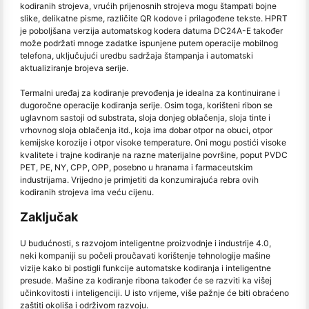
kodiranih strojeva, vrućih prijenosnih strojeva mogu štampati bojne
slike, delikatne pisme, različite QR kodove i prilagođene tekste. HPRT
je poboljšana verzija automatskog kodera datuma DC24A-E također
može podržati mnoge zadatke ispunjene putem operacije mobilnog
telefona, uključujući uredbu sadržaja štampanja i automatski
aktualiziranje brojeva serije.
Termalni uređaj za kodiranje prevođenja je idealna za kontinuirane i
dugoročne operacije kodiranja serije. Osim toga, korišteni ribon se
uglavnom sastoji od substrata, sloja donjeg oblačenja, sloja tinte i
vrhovnog sloja oblačenja itd., koja ima dobar otpor na obuci, otpor
kemijske korozije i otpor visoke temperature. Oni mogu postići visoke
kvalitete i trajne kodiranje na razne materijalne površine, poput PVDC
PET, PE, NY, CPP, OPP, posebno u hranama i farmaceutskim
industrijama. Vrijedno je primjetiti da konzumirajuća rebra ovih
kodiranih strojeva ima veću cijenu.
Zaključak
U budućnosti, s razvojom inteligentne proizvodnje i industrije 4.0,
neki kompaniji su počeli proučavati korištenje tehnologije mašine
vizije kako bi postigli funkcije automatske kodiranja i inteligentne
presude. Mašine za kodiranje ribona također će se razviti ka višej
učinkovitosti i inteligenciji. U isto vrijeme, više pažnje će biti obraćeno
zaštiti okoliša i održivom razvoju.