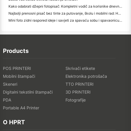
Kako odabrati džepni fotopisač: Kompletni vodič za korisnike dnevnika, putovanja i iPhone-a
Najbolji prenosni pisač bez tinte za putovanje, školu i mobilni rad: Hanin MT620 Pro Pregled
Mini foto zidni raspored ideje i savjeti za spavaću sobu i spavaonicu ukras
Products
POS PRINTERI
Skrivači etikete
Mobilni štampači
Elektronika potrošača
Skeneri
TTO PRINTERI
Digitalni tekstilni štampači
3D PRINTERI
PDA
Fotografije
Portable A4 Printer
O HPRT