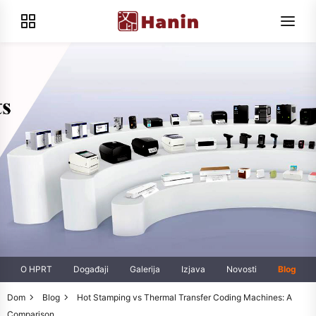
O HPRT
Događaji
Galerija
Izjava
Novosti
Blog
Dom
Blog
Hot Stamping vs Thermal Transfer Coding Machines: A
Comparison