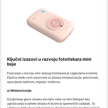
Ključni izazovi u razvoju fototiskara mini
boje
Putovanje u razvoju mini-bojnog fototiskara je zaglavljeno kročima.
Ključno među ovim izazovima su pitanja miniaturizacije, preciznosti,
upravljanja toplinom, trajanja i troškova:
a) Miniaturizacija:
Dizajniranje glave otisaka dovoljno mala za mini štampač bez
ugrožavanja kvalitete otisaka ili brzine je spomenički zadatak. To
zahtijeva intrikativno inženjerstvo i dizajniranje kako bi odgovarajući