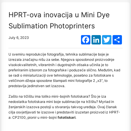
HPRT-ova inovacija u Mini Dye
Sublimation Photoprinters
Facebook
LinkedIn
Twitter
Shar
July 6, 2023
U svemiru reprodukcije fotografija, tehnika sublimacije boje je
izrezala značajnu nišu za sebe. Njegova sposobnost proizvodnje
visokokvalitetnih, vibrantnih i dugotrajnih otisaka učinila je to
preferiranim izborom za fotografske i poduzeće slično. Međutim, kad
se radi o miniaturizaciji ove tehnologije, posebno za fototiskare s
veličinom džepa sposobne štampati mini fotografije 2 „x3“, to
predstavlja jedinstven set izazova.
Zašto na tržištu ima toliko mini-bojnih fototiskara? Što je iza
nedostatka fototiskara mini boje sublimacije na tržištu? Myriad in
ženjerskih izazova postoji u stvaranju takvog uređaja. Ovaj članak
cilja osvjetljavati te izazove i predstaviti izuzetan proizvod iz HPRT-
a: CP2100, pionir u mini-bojni
fototiskari
.