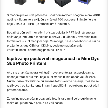
S moćom preko 900 patenata i snažnom radnom snagom skoro 2000.
godine - figuru koja uključuje više od 400 posvećenih in ženjera u
odjelu R&D-a - HPRT je strašni igrač industrije.
Bogati stručnjaci i inovativni pristup položaj HPRT jedinstveno za
rješavanje intrikatnih tehničkih izazova uključenih u stvaranje mini
fototiskara s sublimacijom boje. Osim toga, naša sposobnost se širi na
pružanje usluga OEM-a i ODM-a, dodatno naglašavanje
versatibilnosti i centralnog pristupa HPRT-a.
Ispitivanje poslovnih mogućnosti u Mini Dye
Sub Photo Printers
Ako ste znak štampara koji traži nove avente za rast poslovanja,
dodanje fototiskara mini boje-sublimacije bi bio obećavajući izbor.
Nudeći visokokvalitetne prijenosne fototiskovne rješenje, možete se
razlikovati od konkurenta i hraniti specifičnim potrebama potrošača i
preferencijama.
Za online prodavača, prodavanje fototiskara mini boje-sublimacije
može otključati nove prilike za vaš posao.