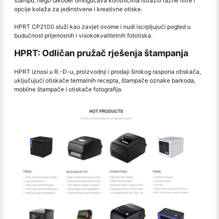
štampu, nego također omogućava korisnicima istražiti razne filtre i
opcije kolaža za jedinstvene i kreativne otiske.
HPRT CP2100 služi kao zavjet ovome i nudi iscrpljujući pogled u
budućnost prijenosnih i visokokvalitetnih fototiska.
HPRT: Odličan pružač rješenja štampanja
HPRT iznosi u R.-D-u, proizvodnji i prodaji širokog raspona otiskača,
uključujući otiskače termalnih recepta, štampače oznake barkoda,
mobilne štampače i otiskače fotografija.