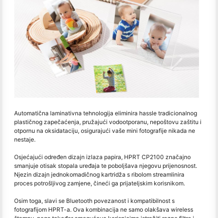
Automatična laminativna tehnologija eliminira hassle tradicionalnog
plastičnog zapečaćenja, pružajući vodootporanu, nepoštovu zaštitu i
otpornu na oksidataciju, osigurajući vaše mini fotografije nikada ne
nestaje.
Osjećajući određen dizajn izlaza papira, HPRT CP2100 značajno
smanjuje otisak stopala uređaja te poboljšava njegovu prijenosnost.
Njezin dizajn jednokomadičnog kartridža s ribolom streamlinira
proces potrošljivog zamjene, čineći ga prijateljskim korisnikom.
Osim toga, slavi se Bluetooth povezanost i kompatibilnost s
fotografijom HPRT-a. Ova kombinacija ne samo olakšava wireless