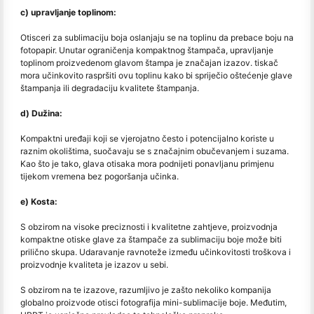
c) upravljanje toplinom:
Otisceri za sublimaciju boja oslanjaju se na toplinu da prebace boju na
fotopapir. Unutar ograničenja kompaktnog štampača, upravljanje
toplinom proizvedenom glavom štampa je značajan izazov. tiskač
mora učinkovito raspršiti ovu toplinu kako bi spriječio oštećenje glave
štampanja ili degradaciju kvalitete štampanja.
d) Dužina:
Kompaktni uređaji koji se vjerojatno često i potencijalno koriste u
raznim okolištima, suočavaju se s značajnim obučevanjem i suzama.
Kao što je tako, glava otisaka mora podnijeti ponavljanu primjenu
tijekom vremena bez pogoršanja učinka.
e) Kosta:
S obzirom na visoke preciznosti i kvalitetne zahtjeve, proizvodnja
kompaktne otiske glave za štampače za sublimaciju boje može biti
prilično skupa. Udaravanje ravnoteže između učinkovitosti troškova i
proizvodnje kvaliteta je izazov u sebi.
S obzirom na te izazove, razumljivo je zašto nekoliko kompanija
globalno proizvode otisci fotografija mini-sublimacije boje. Međutim,