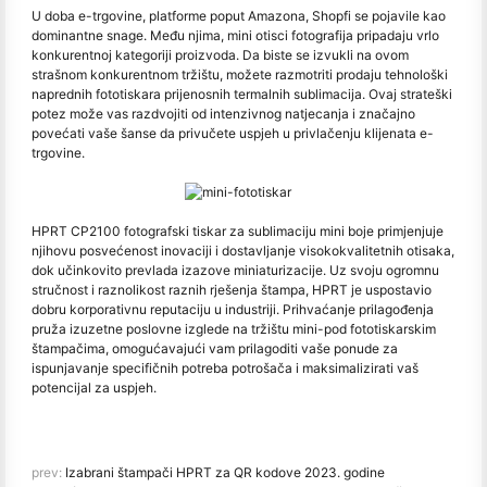
U doba e-trgovine, platforme poput Amazona, Shopfi se pojavile kao
dominantne snage. Među njima, mini otisci fotografija pripadaju vrlo
konkurentnoj kategoriji proizvoda. Da biste se izvukli na ovom
strašnom konkurentnom tržištu, možete razmotriti prodaju tehnološki
naprednih fototiskara prijenosnih termalnih sublimacija. Ovaj strateški
potez može vas razdvojiti od intenzivnog natjecanja i značajno
povećati vaše šanse da privučete uspjeh u privlačenju klijenata e-
trgovine.
HPRT CP2100 fotografski tiskar za sublimaciju mini boje primjenjuje
njihovu posvećenost inovaciji i dostavljanje visokokvalitetnih otisaka,
dok učinkovito prevlada izazove miniaturizacije. Uz svoju ogromnu
stručnost i raznolikost raznih rješenja štampa, HPRT je uspostavio
dobru korporativnu reputaciju u industriji. Prihvaćanje prilagođenja
pruža izuzetne poslovne izglede na tržištu mini-pod fototiskarskim
štampačima, omogućavajući vam prilagoditi vaše ponude za
ispunjavanje specifičnih potreba potrošača i maksimalizirati vaš
potencijal za uspjeh.
prev:
Izabrani štampači HPRT za QR kodove 2023. godine