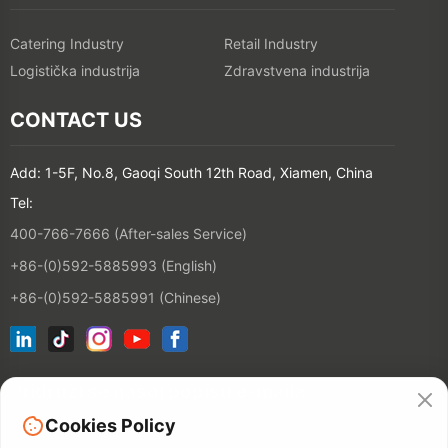
Catering Industry
Retail Industry
Logistička industrija
Zdravstvena industrija
CONTACT US
Add: 1-5F, No.8, Gaoqi South 12th Road, Xiamen, China
Tel:
400-766-7666 (After-sales Service)
+86-(0)592-5885993 (English)
+86-(0)592-5885991 (Chinese)
Pridruži se našoj popisu e-maila
Cookies Policy