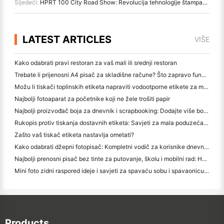
Sljedeći:
HPRT 100 City Road Show: Revolucija tehnologije štampanja
LATEST ARTICLES
VIŠE
Kako odabrati pravi restoran za vaš mali ili srednji restoran
Trebate li prijenosni A4 pisač za skladišne račune? Što zapravo funkcionira
Možu li tiskači toplinskih etiketa napraviti vodootporne etikete za male proizvode?
Najbolji fotoaparat za početnike koji ne žele trošiti papir
Najbolji proizvođač boja za dnevnik i scrapbooking: Dodajte više boja na svaku stranicu
Rukopis protiv tiskanja dostavnih etiketa: Savjeti za mala poduzeća u 2026.
Zašto vaš tiskač etiketa nastavlja ometati?
Kako odabrati džepni fotopisač: Kompletni vodič za korisnike dnevnika, putovanja i iPhone-a
Najbolji prenosni pisač bez tinte za putovanje, školu i mobilni rad: Hanin MT620 Pro Pregled
Mini foto zidni raspored ideje i savjeti za spavaću sobu i spavaonicu ukras
Products