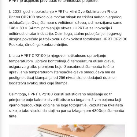
HPRT je uspješno prevladao te tehnološke prepreke.
U 2022. godini, pokretanje HPRT-a Mini Dye Sublimation Photo
Printer CP2100 stvorilo je moćan stisak na tržištu nakon njegovog
oslobađanja. Ovaj štampar s veličinom džepa, s dimenzijama samo
146 x 83 x 34mm, primjenjuje obvezu HPRT-a za inovaciju i
odličnost unutar industrije. Osim toga, stalno poboljšanje njegovog
dizajna povećalo je troškovnu učinkovitost fototiskara HPRT CP2100
Pocketa, čineći ga konkurentnijim.
U srcu HPRT CP2100 je njegovo metikulosno upravljanje
temperaturom. Upravo kontrolirajući temperaturu otisak glave,
osigurava glatku promjenu boje. Sposobnost štampača to čno
upravljanja temperaturom štampačke glave omogućava mu da
postigne uticaj štampanja od 256 nivoa skale, dodajući dubinu i
bogatstvu svakoj sliki koje štampa.
Osim toga, HPRT CP2100 koristi sofisticirano miješanje od tri
primjerne boje kako bi stvorili otiske sa bogatim, živim bojama koji
vjerno reproduktuju originalne boje fotografije. Rezultatna kvaliteta
slike je tako visoka da stoji na par sa izlaganjem 4800dpi štampača
tinte.