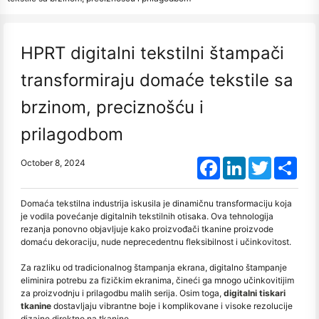
HPRT digitalni tekstilni štampači
transformiraju domaće tekstile sa
brzinom, preciznošću i
prilagodbom
Facebook
LinkedIn
Twitter
Shar
October 8, 2024
Domaća tekstilna industrija iskusila je dinamičnu transformaciju koja
je vodila povećanje digitalnih tekstilnih otisaka. Ova tehnologija
rezanja ponovno objavljuje kako proizvođači tkanine proizvode
domaću dekoraciju, nude neprecedentnu fleksibilnost i učinkovitost.
Za razliku od tradicionalnog štampanja ekrana, digitalno štampanje
eliminira potrebu za fizičkim ekranima, čineći ga mnogo učinkovitijim
za proizvodnju i prilagodbu malih serija. Osim toga,
digitalni tiskari
tkanine
dostavljaju vibrantne boje i komplikovane i visoke rezolucije
dizajne direktno na tkanine.