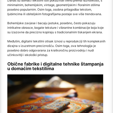
Danas su domaći tekstilni stili pokazivali trend prema raznolikosti, s
minimalnim, bohemijskim, vintage, geometrijskim i floralnim stilima
posebno popularnim. Osim toga, osobna prilagodba tekstom,
ljubimcima ili obiteljskim fotografijama postaje sve više trendovana.
Bohemijske zavjese i bacaju jastuke, posebno, često pokazuju
intrikatne obrasce, bogate teksture i vibrantne kombinacije boja koje
su izazovne da precizno kopiraju s tradicionalnim tiskanjem ekrana.
Međutim, digitalni tekstilni otisak iznosi u reprodukciji tih kompleksnih
dizajna s izuzetnom preciznošću. Osim toga, ova tehnologija je
posebno dobro odgovarana za kratkoročnu proizvodnju i nudi
učinkovitiji i ekološki pristup.
Obične fabrike i digitalne tehnike štampanja
u domaćim tekstilima