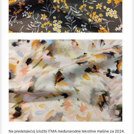
Na predstojećoj izložbi ITMA međunarodne tekstilne mašine za 2024.