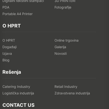
Digitalni tekstilni štampači
3D PRINTERI
PDA
Fotografije
Portable A4 Printer
O HPRT
O HPRT
Online trgovina
Događaji
Galerija
Izjava
Novosti
Blog
Rešenja
Catering Industry
Retail Industry
Logistička industrija
Zdravstvena industrija
CONTACT US