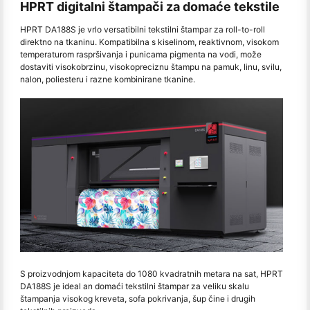
HPRT digitalni štampači za domaće tekstile
HPRT DA188S je vrlo versatibilni tekstilni štampar za roll-to-roll
direktno na tkaninu. Kompatibilna s kiselinom, reaktivnom, visokom
temperaturom raspršivanja i punicama pigmenta na vodi, može
dostaviti visokobrzinu, visokopreciznu štampu na pamuk, linu, svilu,
nalon, poliesteru i razne kombinirane tkanine.
S proizvodnjom kapaciteta do 1080 kvadratnih metara na sat, HPRT
DA188S je ideal an domaći tekstilni štampar za veliku skalu
štampanja visokog kreveta, sofa pokrivanja, šup čine i drugih