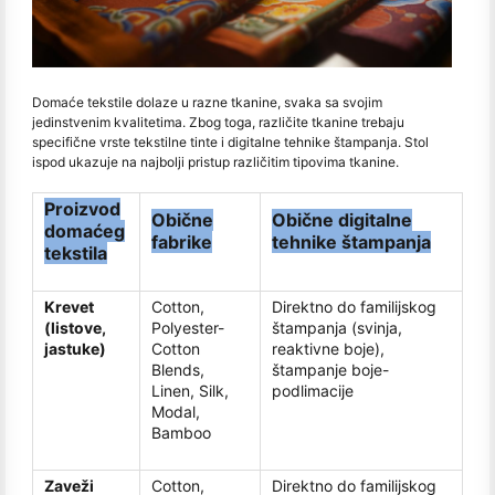
Domaće tekstile dolaze u razne tkanine, svaka sa svojim
jedinstvenim kvalitetima. Zbog toga, različite tkanine trebaju
specifične vrste tekstilne tinte i digitalne tehnike štampanja. Stol
ispod ukazuje na najbolji pristup različitim tipovima tkanine.
Proizvod
Obične
Obične digitalne
domaćeg
fabrike
tehnike štampanja
tekstila
Krevet
Cotton,
Direktno do familijskog
(listove,
Polyester-
štampanja (svinja,
jastuke)
Cotton
reaktivne boje),
Blends,
štampanje boje-
Linen, Silk,
podlimacije
Modal,
Bamboo
Zaveži
Cotton,
Direktno do familijskog