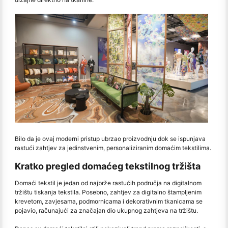
Bilo da je ovaj moderni pristup ubrzao proizvodnju dok se ispunjava
rastući zahtjev za jedinstvenim, personaliziranim domaćim tekstilima.
Kratko pregled domaćeg tekstilnog tržišta
Domaći tekstil je jedan od najbrže rastućih područja na digitalnom
tržištu tiskanja tekstila. Posebno, zahtjev za digitalno štampljenim
krevetom, zavjesama, podmornicama i dekorativnim tkanicama se
pojavio, računajući za značajan dio ukupnog zahtjeva na tržištu.