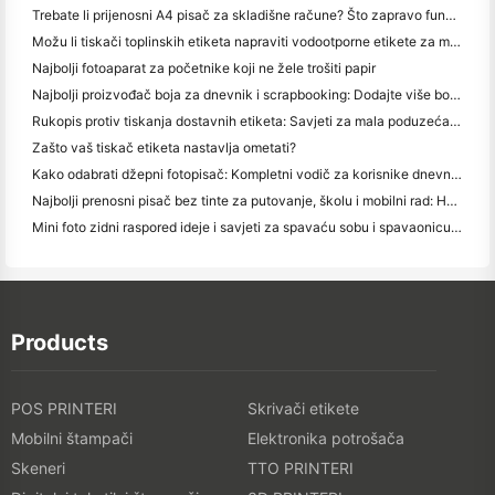
Trebate li prijenosni A4 pisač za skladišne račune? Što zapravo funkcionira
Možu li tiskači toplinskih etiketa napraviti vodootporne etikete za male proizvode?
Najbolji fotoaparat za početnike koji ne žele trošiti papir
Najbolji proizvođač boja za dnevnik i scrapbooking: Dodajte više boja na svaku stranicu
Rukopis protiv tiskanja dostavnih etiketa: Savjeti za mala poduzeća u 2026.
Zašto vaš tiskač etiketa nastavlja ometati?
Kako odabrati džepni fotopisač: Kompletni vodič za korisnike dnevnika, putovanja i iPhone-a
Najbolji prenosni pisač bez tinte za putovanje, školu i mobilni rad: Hanin MT620 Pro Pregled
Mini foto zidni raspored ideje i savjeti za spavaću sobu i spavaonicu ukras
Products
POS PRINTERI
Skrivači etikete
Mobilni štampači
Elektronika potrošača
Skeneri
TTO PRINTERI