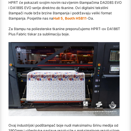
HPRT će pokazati svojim novim razvijenim štampačima DA208S EVO
i DA189S EVO serije direktno do tkanine. Ovi digitalni tekstilni
štampači nude brže brzine štampanja i podržavaju veliki format
štampanja. Posjetite nas na
Hall 5, Booth H5B11
-Da.
Za štampu na poliesterske tkanine preporučujemo HPRT-ov DA186T
Plus Fabric tiskar za sublimaciju boje.
Ovaj industrijski podštampač boje nudi maksimalnu širinu medija od
1900mm i višestruke nastave rezolucije s maksimalnom rezolucijom