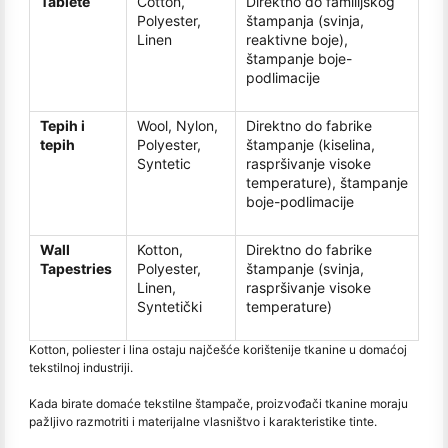
Tablete
Cotton,
Direktno do familijskog
Polyester,
štampanja (svinja,
Linen
reaktivne boje),
štampanje boje-
podlimacije
Tepih i
Wool, Nylon,
Direktno do fabrike
tepih
Polyester,
štampanje (kiselina,
Syntetic
raspršivanje visoke
temperature), štampanje
boje-podlimacije
Wall
Kotton,
Direktno do fabrike
Tapestries
Polyester,
štampanje (svinja,
Linen,
raspršivanje visoke
Syntetički
temperature)
Kotton, poliester i lina ostaju najčešće korištenije tkanine u domaćoj
tekstilnoj industriji.
Kada birate domaće tekstilne štampače, proizvođači tkanine moraju
pažljivo razmotriti i materijalne vlasništvo i karakteristike tinte.