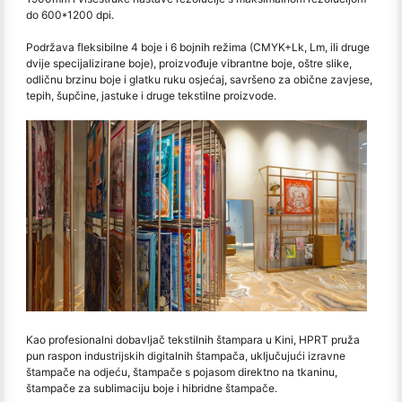
do 600*1200 dpi.
Podržava fleksibilne 4 boje i 6 bojnih režima (CMYK+Lk, Lm, ili druge
dvije specijalizirane boje), proizvođuje vibrantne boje, oštre slike,
odličnu brzinu boje i glatku ruku osjećaj, savršeno za obične zavjese,
tepih, šupčine, jastuke i druge tekstilne proizvode.
Kao profesionalni dobavljač tekstilnih štampara u Kini, HPRT pruža
pun raspon industrijskih digitalnih štampača, uključujući izravne
štampače na odjeću, štampače s pojasom direktno na tkaninu,
štampače za sublimaciju boje i hibridne štampače.