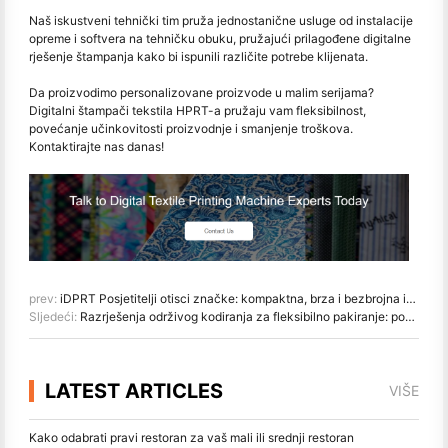
Naš iskustveni tehnički tim pruža jednostanične usluge od instalacije
opreme i softvera na tehničku obuku, pružajući prilagođene digitalne
rješenje štampanja kako bi ispunili različite potrebe klijenata.
Da proizvodimo personalizovane proizvode u malim serijama?
Digitalni štampači tekstila HPRT-a pružaju vam fleksibilnost,
povećanje učinkovitosti proizvodnje i smanjenje troškova.
Kontaktirajte nas danas!
prev:
iDPRT Posjetitelji otisci značke: kompaktna, brza i bezbrojna integracija za učinkovito upravljanje posjetiteljima
Sljedeći:
Razrješenja održivog kodiranja za fleksibilno pakiranje: poboljšanje učinkovitosti i rezanje troškova s HPRT-om
LATEST ARTICLES
VIŠE
Kako odabrati pravi restoran za vaš mali ili srednji restoran