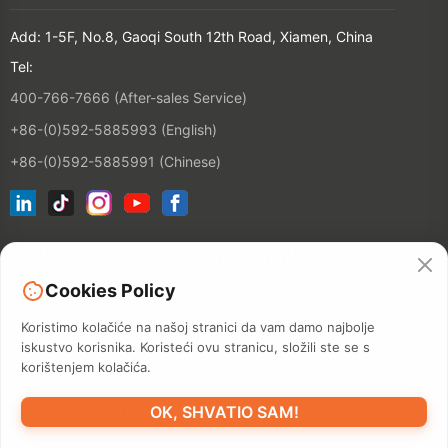
Add: 1-5F, No.8, Gaoqi South 12th Road, Xiamen, China
Tel:
400-766-7666 (After-sales Service)
+86-(0)592-5885993 (English)
+86-(0)592-5885991 (Chinese)
Pridruži se našoj popisu e-maila
Cookies Policy
Kontakt
Koristimo kolačiće na našoj stranici da vam damo najbolje
iskustvo korisnika. Koristeći ovu stranicu, složili ste se s
korištenjem kolačića.
©2026 XIAMEN HANIN CO., LTD.
POLITIKA PRIVATNOSTI
TERM
OK, SHVATIO SAM!
UPOTREBE
SITEMAP