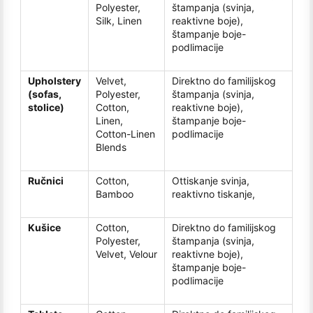
Polyester,
štampanja (svinja,
Silk, Linen
reaktivne boje),
štampanje boje-
podlimacije
Upholstery
Velvet,
Direktno do familijskog
(sofas,
Polyester,
štampanja (svinja,
stolice)
Cotton,
reaktivne boje),
Linen,
štampanje boje-
Cotton-Linen
podlimacije
Blends
Ručnici
Cotton,
Ottiskanje svinja,
Bamboo
reaktivno tiskanje,
Kušice
Cotton,
Direktno do familijskog
Polyester,
štampanja (svinja,
Velvet, Velour
reaktivne boje),
štampanje boje-
podlimacije