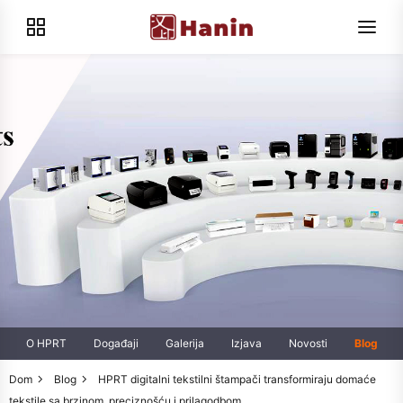
O HPRT
Događaji
Galerija
Izjava
Novosti
Blog
Dom
Blog
HPRT digitalni tekstilni štampači transformiraju domaće
tekstile sa brzinom, preciznošću i prilagodbom