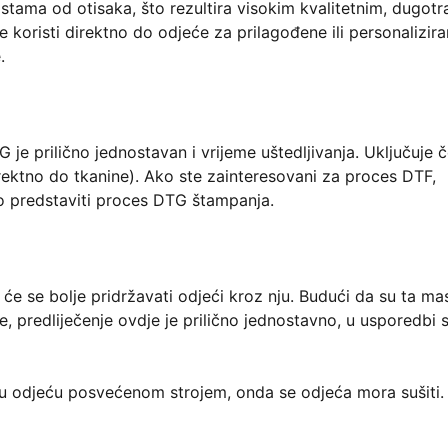
tama od otisaka, što rezultira visokim kvalitetnim, dugotr
e koristi direktno do odjeće za prilagođene ili personalizir
.
e prilično jednostavan i vrijeme uštedljivanja. Uključuje če
irektno do tkanine). Ako ste zainteresovani za proces DTF,
o predstaviti proces DTG štampanja.
će se bolje pridržavati odjeći kroz nju. Budući da su ta mas
 predliječenje ovdje je prilično jednostavno, u usporedbi 
aju odjeću posvećenom strojem, onda se odjeća mora sušiti.