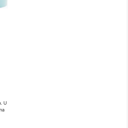
a. U
 na