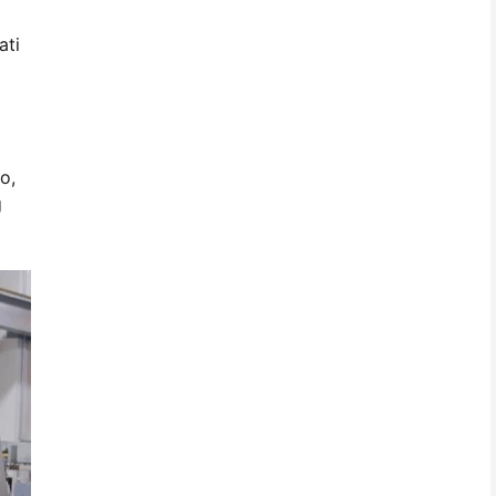
ati
o,
g