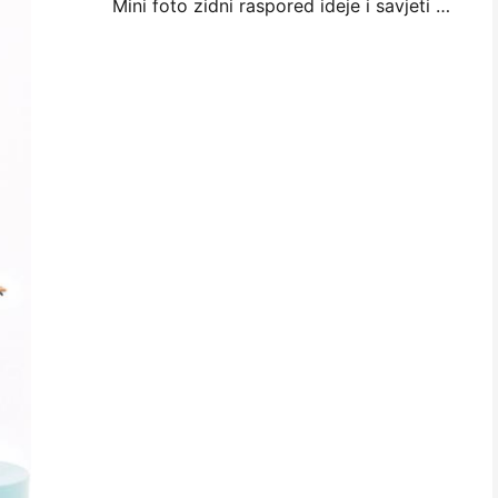
Mini foto zidni raspored ideje i savjeti za spavaću sobu i spavaonicu ukras