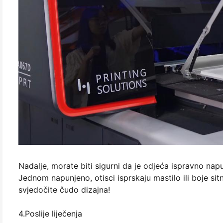
Nadalje, morate biti sigurni da je odjeća ispravno nap
Jednom napunjeno, otisci isprskaju mastilo ili boje s
svjedočite čudo dizajna!
4.Poslije liječenja