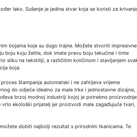
ođer lako. Sušenje je jedina stvar koja se koristi za krivanj
nim bojama koje su dugo trajne. Možete stvoriti impresivne
oju boju koju želite, dok imate pravu boju tekućine i tinte
io sliku na tekstiliji, a različitim količinom i stavljanjem sva
cija boja.
proces štampanja automatski i ne zahtijeva vrijeme
avnog do odjeće idealno za male trke i jednostavne dizajne, j
ođava brzoj modnoj industriji kojoj je potrebno proizvodnje
 vrlo ekološki prijatelj jer proizvodi male zagađujuće tvari,
možete dobiti najbolji rezultat s prirodnim tkanicama. Te