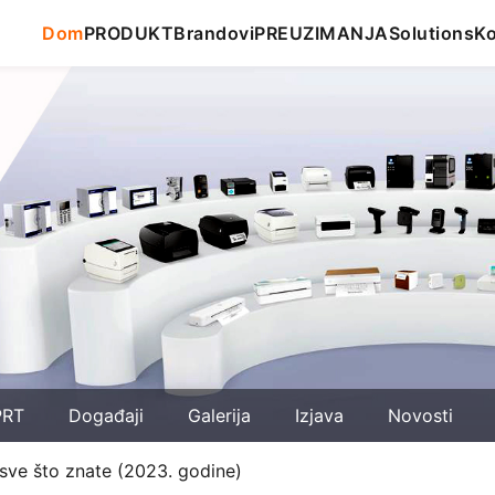
Dom
PRODUKT
Brandovi
PREUZIMANJA
Solutions
Ko
PRT
Događaji
Galerija
Izjava
Novosti
sve što znate (2023. godine)