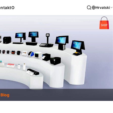
ntakt
O
Hrvatski
Blog