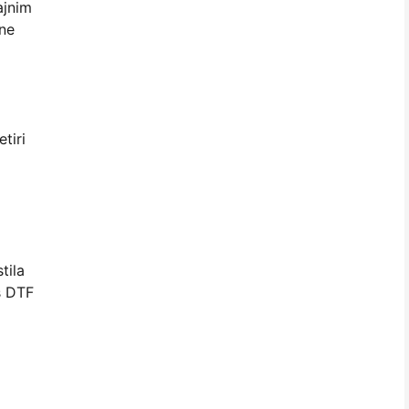
ajnim
ane
tiri
tila
s DTF