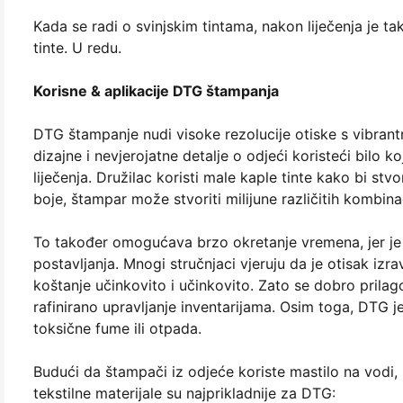
Kada se radi o svinjskim tintama, nakon liječenja je tak
tinte. U redu.
Korisne & aplikacije DTG štampanja
DTG štampanje nudi visoke rezolucije otiske s vibrant
dizajne i nevjerojatne detalje o odjeći koristeći bilo k
liječenja. Družilac koristi male kaple tinte kako bi stvor
boje, štampar može stvoriti milijune različitih kombina
To također omogućava brzo okretanje vremena, jer je 
postavljanja. Mnogi stručnjaci vjeruju da je otisak izr
koštanje učinkovito i učinkovito. Zato se dobro prilag
rafinirano upravljanje inventarijama. Osim toga, DTG je
toksične fume ili otpada.
Budući da štampači iz odjeće koriste mastilo na vodi, 
tekstilne materijale su najprikladnije za DTG: