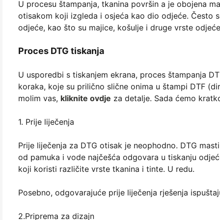
U procesu štampanja, tkanina površin a je obojena mas
otisakom koji izgleda i osjeća kao dio odjeće. Često s
odjeće, kao što su majice, košulje i druge vrste odjeće
Proces DTG tiskanja
U usporedbi s tiskanjem ekrana, proces štampanja DTG j
koraka, koje su prilično slične onima u štampi DTF (d
molim vas,
kliknite ovdje
za detalje. Sada ćemo kratk
1. Prije liječenja
Prije liječenja za DTG otisak je neophodno. DTG masti 
od pamuka i vode najčešća odgovara u tiskanju odjeće,
koji koristi različite vrste tkanina i tinte. U redu.
Posebno, odgovarajuće prije liječenja rješenja ispušt
2.Priprema za dizajn