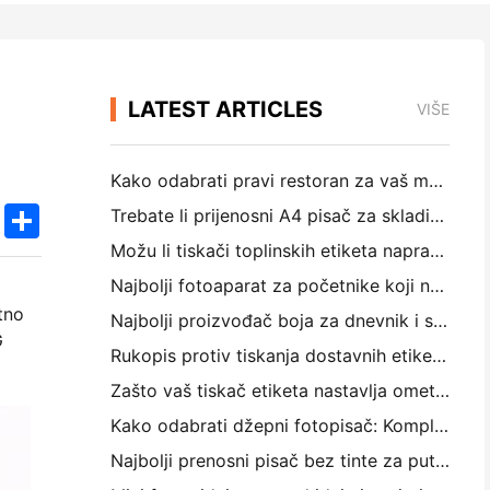
LATEST ARTICLES
VIŠE
Kako odabrati pravi restoran za vaš mali ili srednji restoran
k
edIn
Twitter
Share
Trebate li prijenosni A4 pisač za skladišne račune? Što zapravo funkcionira
Možu li tiskači toplinskih etiketa napraviti vodootporne etikete za male proizvode?
Najbolji fotoaparat za početnike koji ne žele trošiti papir
tno
Najbolji proizvođač boja za dnevnik i scrapbooking: Dodajte više boja na svaku stranicu
G
Rukopis protiv tiskanja dostavnih etiketa: Savjeti za mala poduzeća u 2026.
Zašto vaš tiskač etiketa nastavlja ometati?
Kako odabrati džepni fotopisač: Kompletni vodič za korisnike dnevnika, putovanja i iPhone-a
Najbolji prenosni pisač bez tinte za putovanje, školu i mobilni rad: Hanin MT620 Pro Pregled