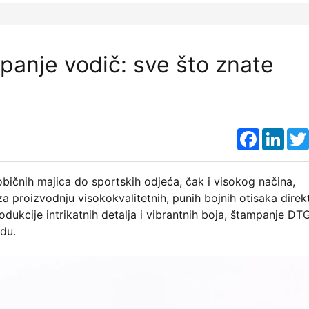
anje vodič: sve što znate
Faceboo
Link
ičnih majica do sportskih odjeća, čak i visokog načina,
 proizvodnju visokokvalitetnih, punih bojnih otisaka direk
dukcije intrikatnih detalja i vibrantnih boja, štampanje DT
edu.