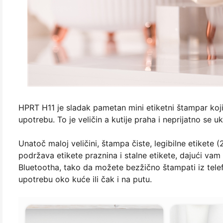
HPRT H11 je sladak pametan mini etiketni štampar koji n
upotrebu. To je veličin a kutije praha i neprijatno se uk
Unatoč maloj veličini, štampa čiste, legibilne etikete
podržava etikete praznina i stalne etikete, dajući va
Bluetootha, tako da možete bezžično štampati iz telef
upotrebu oko kuće ili čak i na putu.