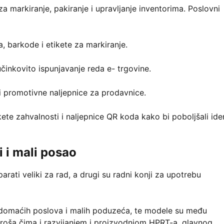
a markiranje, pakiranje i upravljanje inventorima. Poslovni
, barkode i etikete za markiranje.
činkovito ispunjavanje reda e- trgovine.
e i promotivne naljepnice za prodavnice.
kete zahvalnosti i naljepnice QR koda kako bi poboljšali iden
i i mali posao
parati veliki za rad, a drugi su radni konji za upotrebu
e domaćih poslova i malih poduzeća, te modele su među
troša čima i razvijanjem i proizvodnjom HPRT-a, glavnog