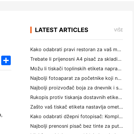
LATEST ARTICLES
VIŠE
Kako odabrati pravi restoran za vaš mali ili srednji restoran
k
edIn
Twitter
Share
Trebate li prijenosni A4 pisač za skladišne račune? Što zapravo funkcionira
Možu li tiskači toplinskih etiketa napraviti vodootporne etikete za male proizvode?
Najbolji fotoaparat za početnike koji ne žele trošiti papir
Najbolji proizvođač boja za dnevnik i scrapbooking: Dodajte više boja na svaku stranicu
Rukopis protiv tiskanja dostavnih etiketa: Savjeti za mala poduzeća u 2026.
Zašto vaš tiskač etiketa nastavlja ometati?
a,
Kako odabrati džepni fotopisač: Kompletni vodič za korisnike dnevnika, putovanja i iPhone-a
Najbolji prenosni pisač bez tinte za putovanje, školu i mobilni rad: Hanin MT620 Pro Pregled