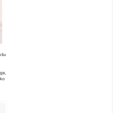
akšu
oga,
eko