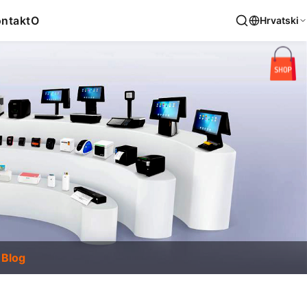
ntakt
O
Hrvatski
Blog