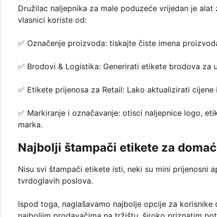
Družilac naljepnika za male poduzeće vrijedan je alat z
vlasnici koriste od:
✅ Označenje proizvoda: tiskajte čiste imena proizvoda
✅ Brodovi & Logistika: Generirati etikete brodova za u
✅ Etikete prijenosa za Retail: Lako aktualizirati cijen
✅ Markiranje i označavanje: otisci naljepnice logo, eti
marka.
Najbolji štampači etikete za domać
Nisu svi štampači etikete isti, neki su mini prijenosni a
tvrdoglavih poslova.
Ispod toga, naglašavamo najbolje opcije za korisnik
najboljim prodavačima na tržištu, široko priznatim po