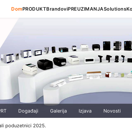
Dom
PRODUKT
Brandovi
PREUZIMANJA
Solutions
Ko
PRT
Događaji
Galerija
Izjava
Novosti
ali poduzetnici 2025.