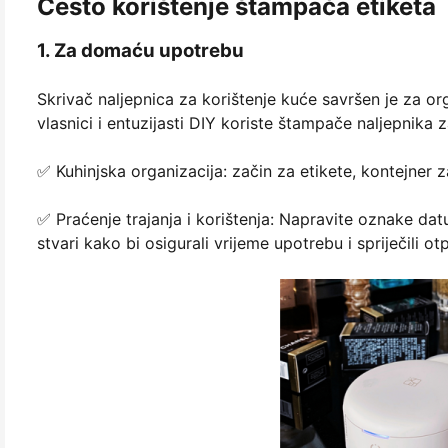
Često korištenje štampača etiketa
1. Za domaću upotrebu
Skrivač naljepnica za korištenje kuće savršen je za or
vlasnici i entuzijasti DIY koriste štampače naljepnika z
✅ Kuhinjska organizacija: začin za etikete, kontejner za
✅ Praćenje trajanja i korištenja: Napravite oznake da
stvari kako bi osigurali vrijeme upotrebu i spriječili ot