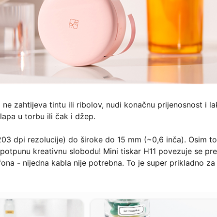
e zahtijeva tintu ili ribolov, nudi konačnu prijenosnost i l
lapa u torbu ili čak i džep.
 (203 dpi rezolucije) do široke do 15 mm (~0,6 inča). Osim t
m potpunu kreativnu slobodu! Mini tiskar H11 povezuje se pr
ona - nijedna kabla nije potrebna. To je super prikladno za