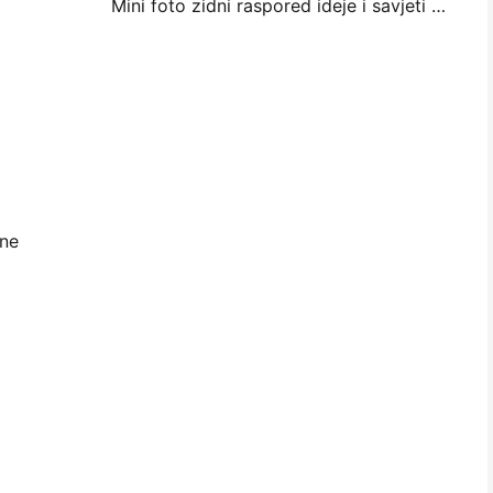
Mini foto zidni raspored ideje i savjeti za spavaću sobu i spavaonicu ukras
ene