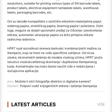
resolutions, suitable for printing various types of SN barcode labels,
product labels, electrical equipment nameplate labels, warehouse
labels, packaging barcodes, etc.
Oni su također kompatibilni s različitim etiketnim materijalima poput
srebrnog papira, sintetičkog papira, bisernog papira i poliestera. Osim
toga, moguće se dodati opcionalni uređaji za čišćenje i preokretanje
etiketa, automatski uklanjanje papira za brže primjene etikete
radnicima radionice.
HPRT nudi raznolikost skenera barkoda i kombinacijskih mašina za
štampače, koja se hrani na vaše specifične zahtjeve. Od nivoa
ulaska, ekonomskih rješenja do modela visokog učinka, HPRT pruža
iskustvo visokokvalitetnog skeniranja i duplikatora štamparskog
koda. Kontaktirajte nas kako bismo naučili više o redukcijama i
slučajevima aplikacije.
prev:
Možete li otići fotografije direktno iz digitalne kamere?
Sljedeći:
Potpuni vodič krijogeničkih etiketa i rješenja štampanja
LATEST ARTICLES
VIŠE