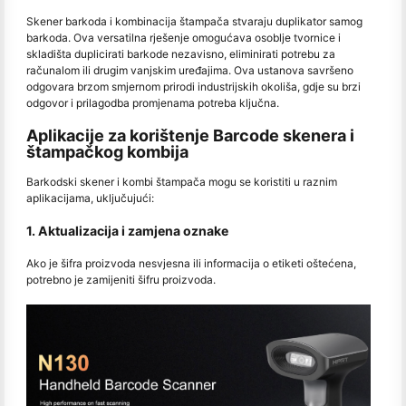
Skener barkoda i kombinacija štampača stvaraju duplikator samog
barkoda. Ova versatilna rješenje omogućava osoblje tvornice i
skladišta duplicirati barkode nezavisno, eliminirati potrebu za
računalom ili drugim vanjskim uređajima. Ova ustanova savršeno
odgovara brzom smjernom prirodi industrijskih okoliša, gdje su brzi
odgovor i prilagodba promjenama potreba ključna.
Aplikacije za korištenje Barcode skenera i
štampačkog kombija
Barkodski skener i kombi štampača mogu se koristiti u raznim
aplikacijama, uključujući:
1. Aktualizacija i zamjena oznake
Ako je šifra proizvoda nesvjesna ili informacija o etiketi oštećena,
potrebno je zamijeniti šifru proizvoda.