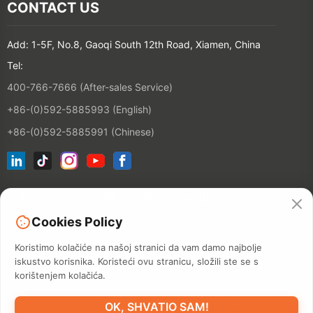
CONTACT US
Add: 1-5F, No.8, Gaoqi South 12th Road, Xiamen, China
Tel:
400-766-7666 (After-sales Service)
+86-(0)592-5885993 (English)
+86-(0)592-5885991 (Chinese)
Pridruži se našoj popisu e-maila
Cookies Policy
Kontakt
Koristimo kolačiće na našoj stranici da vam damo najbolje
iskustvo korisnika. Koristeći ovu stranicu, složili ste se s
korištenjem kolačića.
©2026 XIAMEN HANIN CO., LTD.
POLITIKA PRIVATNOSTI
TERM
OK, SHVATIO SAM!