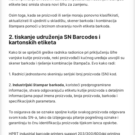
etikete bez smisla stvara novi šifru za zamjenu.
Osim toga, kada se proizvodi ili serije moraju ponovno klasifikirati,
aktualizirati ili ujediniti u skladištu, skener barkoda i kombinacija
štampara pomoći u brzinom stvaranju novih etiketa barkoda.
2. tiskanje udruženja SN Barcodes i
kartonskih etiketa
Kako bi se spriječili greške radnika radionice pri priključenju šifre
vanjske kutije proizvoda, neki proizvođači kućnog uređaja usvojili su
skener barkoda i rješenje kombinacije štampača. Evo kako radi:
1. Radnici jednostavno skeniraju serijski broj proizvoda (SN) kod.
2.
Industrijski štampar barkoda
, koristeći predprogramirane
informacije, stvara odgovarajuću etiketu kutije proizvoda s detaljnim
informacijama poput imena proizvoda, broja proizvoda, barkoda i
specifikacijskih parametara.
To osigurava da se oznake spoljne kutije svakog proizvoda odgovara
svom kodu SN-a, tako da izbjegavaju pitanje pogrešnog oznake i
garantiraju to čnu identifikaciju proizvoda tijekom lanca opskrbe.
HPRT industrial barcode printers support 203/300/600dpi printing