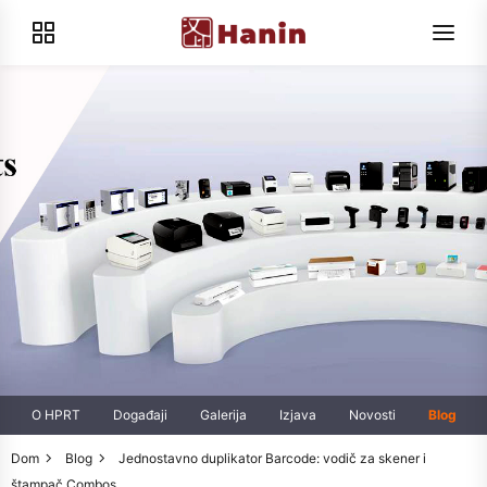
O HPRT
Događaji
Galerija
Izjava
Novosti
Blog
Dom
Blog
Jednostavno duplikator Barcode: vodič za skener i
štampač Combos