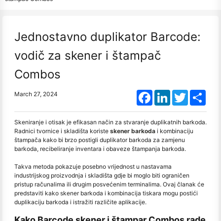
Jednostavno duplikator Barcode:
vodič za skener i štampač
Combos
Facebook
LinkedIn
Twitter
Shar
March 27, 2024
Skeniranje i otisak je efikasan način za stvaranje duplikatnih barkoda.
Radnici tvornice i skladišta koriste
skener barkoda
i kombinaciju
štampača kako bi brzo postigli duplikator barkoda za zamjenu
barkoda, recibeliranje inventara i obaveze štampanja barkoda.
Takva metoda pokazuje posebno vrijednost u nastavama
industrijskog proizvodnja i skladišta gdje bi moglo biti ograničen
pristup računalima ili drugim posvećenim terminalima. Ovaj članak će
predstaviti kako skener barkoda i kombinacija tiskara mogu postići
duplikaciju barkoda i istražiti različite aplikacije.
Kako Barcode skener i štampar Combos rade