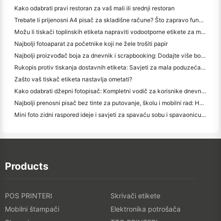
Kako odabrati pravi restoran za vaš mali ili srednji restoran
Trebate li prijenosni A4 pisač za skladišne račune? Što zapravo funkcionira
Možu li tiskači toplinskih etiketa napraviti vodootporne etikete za male proizvode?
Najbolji fotoaparat za početnike koji ne žele trošiti papir
Najbolji proizvođač boja za dnevnik i scrapbooking: Dodajte više boja na svaku stranicu
Rukopis protiv tiskanja dostavnih etiketa: Savjeti za mala poduzeća u 2026.
Zašto vaš tiskač etiketa nastavlja ometati?
Kako odabrati džepni fotopisač: Kompletni vodič za korisnike dnevnika, putovanja i iPhone-a
Najbolji prenosni pisač bez tinte za putovanje, školu i mobilni rad: Hanin MT620 Pro Pregled
Mini foto zidni raspored ideje i savjeti za spavaću sobu i spavaonicu ukras
Products
POS PRINTERI
Skrivači etikete
Mobilni štampači
Elektronika potrošača