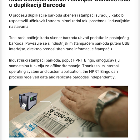
u duplikaciji Barcode
U procesu duplikacije barkoda skeneri i štampači surađuju kako bi
uspostavili učinkovit i streamlinirani radni tok, posebno u industrijskim
nastavama.
Trak rada počinje kada skener barkoda uhvati podatke iz postojećeg
barkoda. Povezuje se s industrijskim štampačem barkoda putem USB
interfejsa, direktno prenosi skenirane informacije štampaču.
Industrijski štampači barkoda, poput HPRT Bingo, omogućavaju
samostalnu funkciju za offline štampanje. Thanks to its internal
operating system and custom application, the HPRT Bingo can
process received data and replicate barcodes independently.