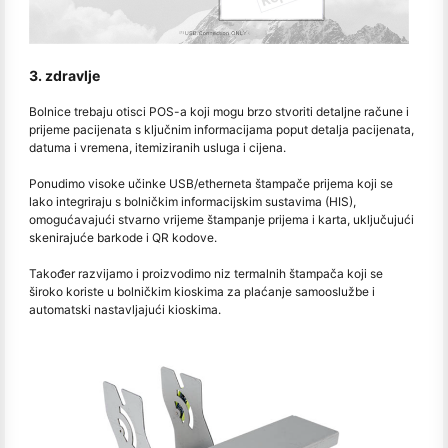
3. zdravlje
Bolnice trebaju otisci POS-a koji mogu brzo stvoriti detaljne račune i
prijeme pacijenata s ključnim informacijama poput detalja pacijenata,
datuma i vremena, itemiziranih usluga i cijena.
Ponudimo visoke učinke USB/etherneta štampače prijema koji se
lako integriraju s bolničkim informacijskim sustavima (HIS),
omogućavajući stvarno vrijeme štampanje prijema i karta, uključujući
skenirajuće barkode i QR kodove.
Također razvijamo i proizvodimo niz termalnih štampača koji se
široko koriste u bolničkim kioskima za plaćanje samooslužbe i
automatski nastavljajući kioskima.