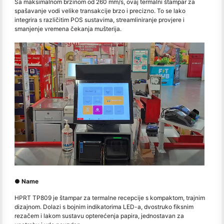
Sa maksimalnom brzinom od 260 mm/s, ovaj termalni štampar za
spašavanje vodi velike transakcije brzo i precizno. To se lako
integrira s različitim POS sustavima, streamliniranje provjere i
smanjenje vremena čekanja mušterija.
● Name
HPRT TP809 je štampar za termalne recepcije s kompaktom, trajnim
dizajnom. Dolazi s bojnim indikatorima LED-a, dvostruko fiksnim
rezačem i lakom sustavu opterećenja papira, jednostavan za