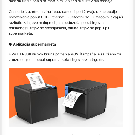
rade sa tradicionalnim, mobilnim i oblačnim sustavima prodaje.
Oni nude izuzetnu brzinu i pouzdanost i podržavaju razne opcije
povezivanja poput USB, Ethernet, Bluetooth i Wi-Fi, zadovoljavajući
različite zahtjeve maloprodajnih poduzeća poput trgovina
prikladnosti, trgovine specijalnosti, butike, trgovine pop-up i
supermarketa.
● Aplikacija supermarketa
HPRT TP808 visoka brzina primanja POS štampača je savršena za
zauzete mjesta poput supermarketa i trgovinskih trgovina.