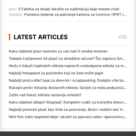
prev:
5 Fabrika za otisak tekstila za sublimaciju boje morate znati
Sljedeći:
Pametno rješenje za pakiranje kartona za tvornice: HPRT ručni PDA i prijenosni pisač naljepnica
LATEST ARTICLES
VIŠE
Kako odabrati pravi restoran za vaš mali ili srednji restoran
Trebate li prijenosni A4 pisač za skladišne račune? Što zapravo funkcionira
Možu li tiskači toplinskih etiketa napraviti vodootporne etikete za male proizvode?
Najbolji fotoaparat za početnike koji ne žele trošiti papir
Najbolji proizvođač boja za dnevnik i scrapbooking: Dodajte više boja na svaku stranicu
Rukopis protiv tiskanja dostavnih etiketa: Savjeti za mala poduzeća u 2026.
Zašto vaš tiskač etiketa nastavlja ometati?
Kako odabrati džepni fotopisač: Kompletni vodič za korisnike dnevnika, putovanja i iPhone-a
Najbolji prenosni pisač bez tinte za putovanje, školu i mobilni rad: Hanin MT620 Pro Pregled
Mini foto zidni raspored ideje i savjeti za spavaću sobu i spavaonicu ukras