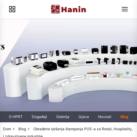
O HPRT
Događaji
Galerija
Izjava
Novosti
Blog
Dom
Blog
Obrađene rješenja štampanja POS-a za Retail, Hospitality,
i zdravstvene industrije