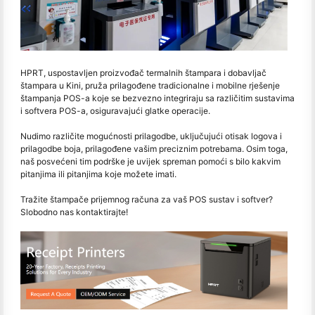
HPRT, uspostavljen proizvođač termalnih štampara i dobavljač
štampara u Kini, pruža prilagođene tradicionalne i mobilne rješenje
štampanja POS-a koje se bezvezno integriraju sa različitim sustavima
i softvera POS-a, osiguravajući glatke operacije.
Nudimo različite mogućnosti prilagodbe, uključujući otisak logova i
prilagodbe boja, prilagođene vašim preciznim potrebama. Osim toga,
naš posvećeni tim podrške je uvijek spreman pomoći s bilo kakvim
pitanjima ili pitanjima koje možete imati.
Tražite štampače prijemnog računa za vaš POS sustav i softver?
Slobodno nas kontaktirajte!