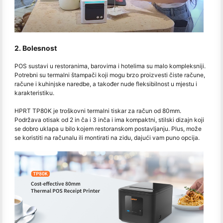
2. Bolesnost
POS sustavi u restoranima, barovima i hotelima su malo kompleksniji.
Potrebni su termalni štampači koji mogu brzo proizvesti čiste račune,
račune i kuhinjske naredbe, a također nude fleksibilnost u mjestu i
karakteristiku.
HPRT TP80K je troškovni termalni tiskar za račun od 80mm.
Podržava otisak od 2 in ča i 3 inča i ima kompaktni, stilski dizajn koji
se dobro uklapa u bilo kojem restoranskom postavljanju. Plus, može
se koristiti na računalu ili montirati na zidu, dajući vam puno opcija.