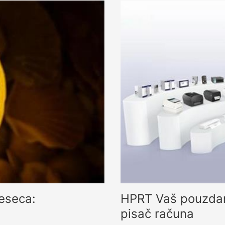
eseca:
HPRT Vaš pouzdani dobavljač prilagođenog rješenja za
pisač računa