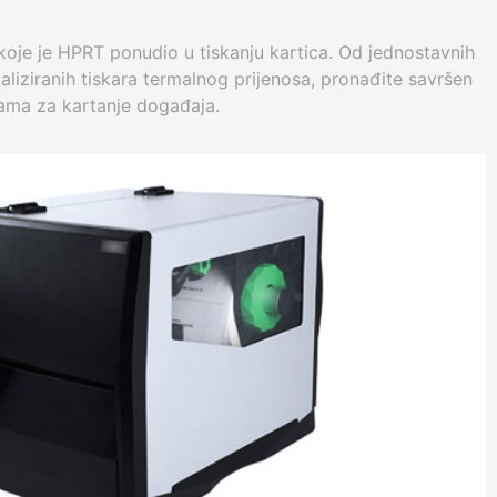
 koje je HPRT ponudio u tiskanju kartica. Od jednostavnih
liziranih tiskara termalnog prijenosa, pronađite savršen
ama za kartanje događaja.