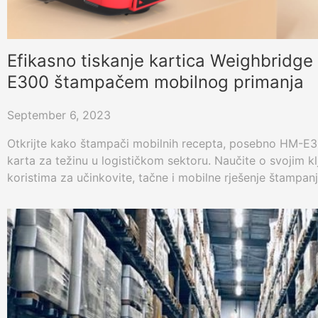
Efikasno tiskanje kartica Weighbridg
E300 štampačem mobilnog primanja
September 6, 2023
Otkrijte kako štampači mobilnih recepta, posebno HM-E300
karta za težinu u logističkom sektoru. Naučite o svojim kl
koristima za učinkovite, tačne i mobilne rješenje štampanj