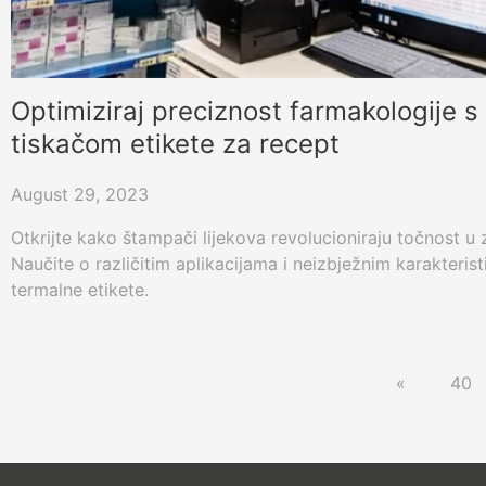
Optimiziraj preciznost farmakologije
tiskačom etikete za recept
August 29, 2023
Otkrijte kako štampači lijekova revolucioniraju točnost u
Naučite o različitim aplikacijama i neizbježnim karakter
termalne etikete.
«
40