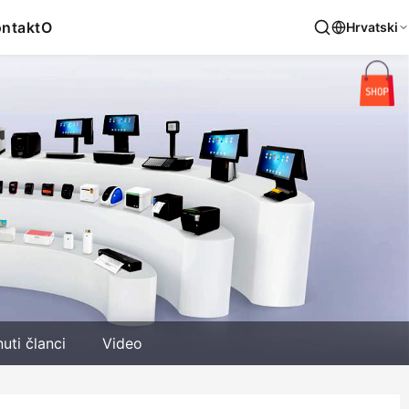
ntakt
O
Hrvatski
nuti članci
Video