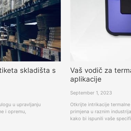
iketa skladišta s
Vaš vodič za terma
aplikacije
September 1, 2023
logu u upravljanju
Otkrijte intrikacije termaln
ne i opremu,
primjena u raznim industrija
kako bi ispunili vaše specif