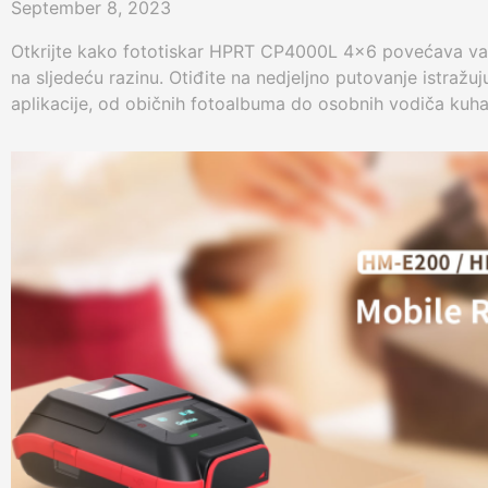
September 8, 2023
Otkrijte kako fototiskar HPRT CP4000L 4x6 povećava va
na sljedeću razinu. Otiđite na nedjeljno putovanje istražuj
aplikacije, od običnih fotoalbuma do osobnih vodiča kuha