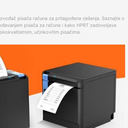
izvođač pisača računa za prilagođena rješenja. Saznajte o
agođavanjem pisača za račune i kako HPRT zadovoljava
okokvalitetnim, učinkovitim pisačima.