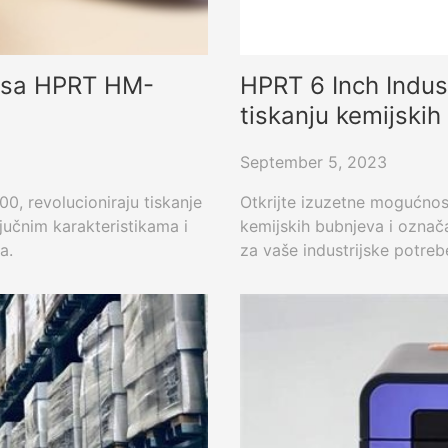
e sa HPRT HM-
HPRT 6 Inch Indust
tiskanju kemijskih
September 5, 2023
, revolucioniraju tiskanje
Otkrijte izuzetne mogućnos
jučnim karakteristikama i
kemijskih bubnjeva i označav
a.
za vaše industrijske potrebe