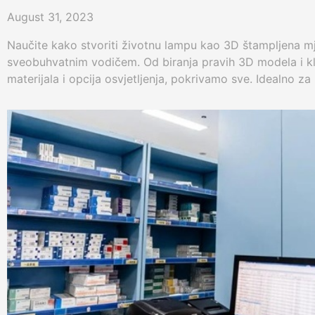
August 31, 2023
Naučite kako stvoriti životnu lampu kao 3D štampljena m
sveobuhvatnim vodičem. Od biranja pravih 3D modela i kli
materijala i opcija osvjetljenja, pokrivamo sve. Idealno za
DIYers.