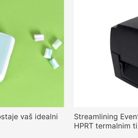
taje vaš idealni
Streamlining Event
HPRT termalnim t