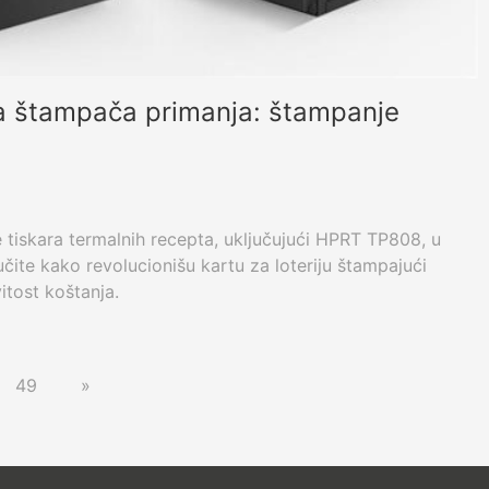
na štampača primanja: štampanje
je tiskara termalnih recepta, uključujući HPRT TP808, u
čite kako revolucionišu kartu za loteriju štampajući
itost koštanja.
49
»