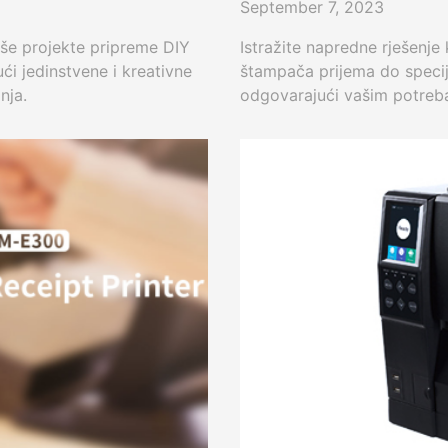
September 7, 2023
še projekte pripreme DIY
Istražite napredne rješenje
ući jedinstvene i kreativne
štampača prijema do specija
nja.
odgovarajući vašim potreb