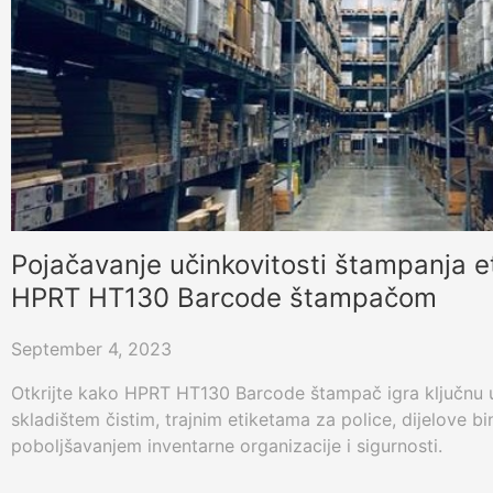
Pojačavanje učinkovitosti štampanja et
HPRT HT130 Barcode štampačom
September 4, 2023
Otkrijte kako HPRT HT130 Barcode štampač igra ključnu u
skladištem čistim, trajnim etiketama za police, dijelove bi
poboljšavanjem inventarne organizacije i sigurnosti.