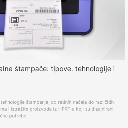
lne štampače: tipove, tehnologije i
e tehnologije štampanja, od radnih načela do različitih
ma i istražite proizvode iz HPRT-a koji su dizajnirani
ične potrebe.