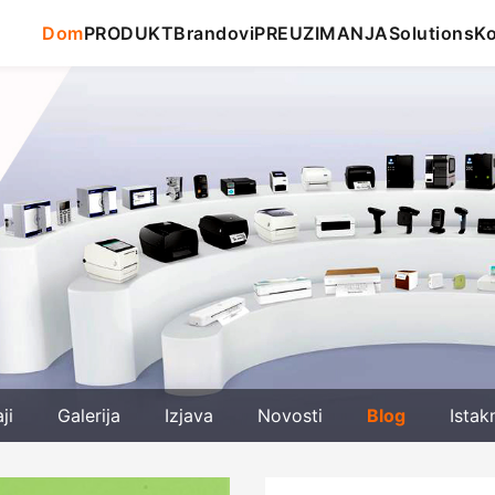
Dom
PRODUKT
Brandovi
PREUZIMANJA
Solutions
Ko
ji
Galerija
Izjava
Novosti
Blog
Istak