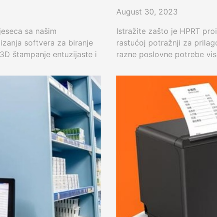
August 30, 2023
jeseca sa našim
Istražite zašto je HPRT pro
zanja softvera za biranje
rastućoj potražnji za pril
 3D štampanje entuzijaste i
razne poslovne potrebe vis