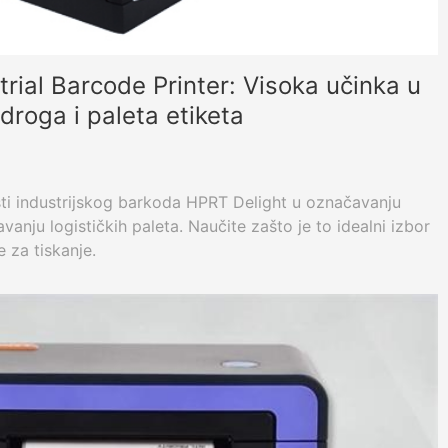
rial Barcode Printer: Visoka učinka u
 droga i paleta etiketa
ti industrijskog barkoda HPRT Delight u označavanju
anju logističkih paleta. Naučite zašto je to idealni izbor
 za tiskanje.