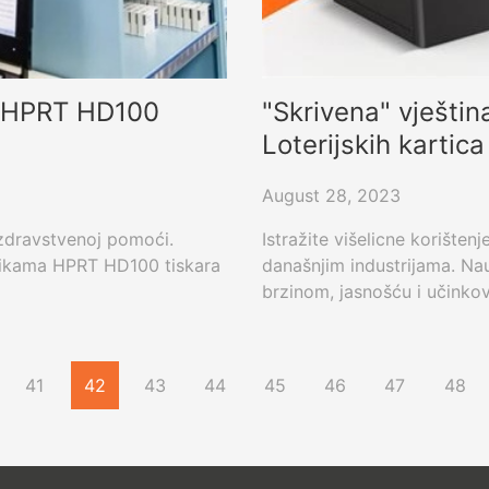
 s HPRT HD100
"Skrivena" vješti
Loterijskih kartica
August 28, 2023
 zdravstvenoj pomoći.
Istražite višelicne korišten
istikama HPRT HD100 tiskara
današnjim industrijama. Nau
brzinom, jasnošću i učinkov
41
42
43
44
45
46
47
48