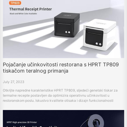
Pojačanje učinkovitosti restorana s HPRT TP809
tiskačom teralnog primanja
July 27, 2023
Otkrijte napredne karakteristike HPRT TP809, sljedeći genetski tiskar za
termalne recepte postavljen da optimizira operativnu učinkovitost u
restoranskom poslu. Iskustvo kvalitete otisaka i dizajn funkcionalnosti
vrhunskog stupnja za poboljšanje zadovoljstva mušterija.