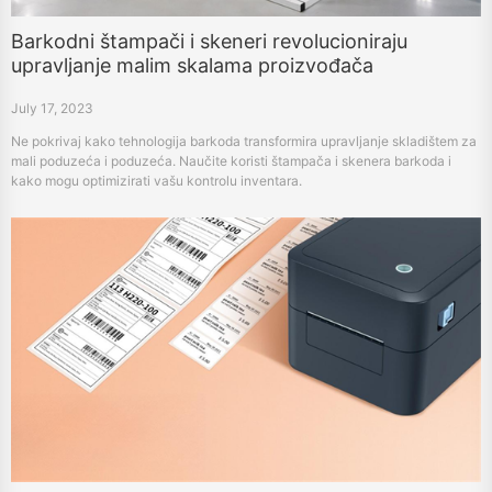
Barkodni štampači i skeneri revolucioniraju
upravljanje malim skalama proizvođača
July 17, 2023
Ne pokrivaj kako tehnologija barkoda transformira upravljanje skladištem za
mali poduzeća i poduzeća. Naučite koristi štampača i skenera barkoda i
kako mogu optimizirati vašu kontrolu inventara.