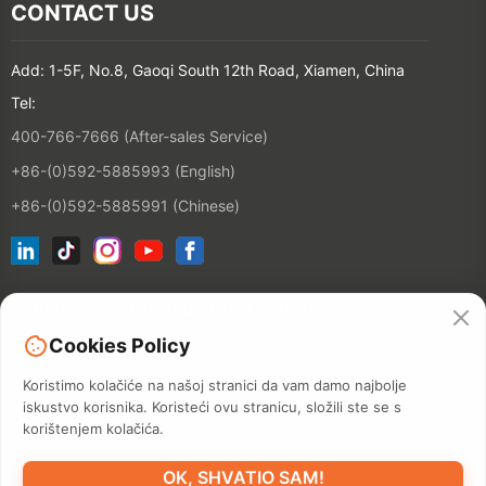
CONTACT US
Add: 1-5F, No.8, Gaoqi South 12th Road, Xiamen, China
Tel:
400-766-7666 (After-sales Service)
+86-(0)592-5885993 (English)
+86-(0)592-5885991 (Chinese)
Pridruži se našoj popisu e-maila
Cookies Policy
Kontakt
Koristimo kolačiće na našoj stranici da vam damo najbolje
iskustvo korisnika. Koristeći ovu stranicu, složili ste se s
korištenjem kolačića.
©2026 XIAMEN HANIN CO., LTD.
POLITIKA PRIVATNOSTI
TERM
OK, SHVATIO SAM!