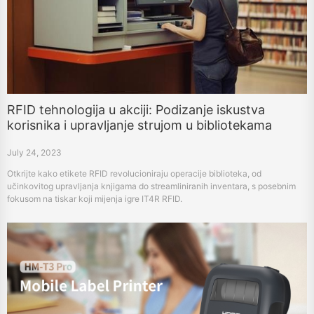
RFID tehnologija u akciji: Podizanje iskustva
korisnika i upravljanje strujom u bibliotekama
July 24, 2023
Otkrijte kako etikete RFID revolucioniraju operacije biblioteka, od
učinkovitog upravljanja knjigama do streamliniranih inventara, s posebnim
fokusom na tiskar koji mijenja igre IT4R RFID.