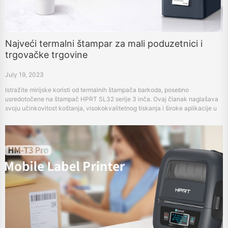
Najveći termalni štampar za mali poduzetnici i
trgovačke trgovine
July 19, 2023
Istražite mirijske koristi od termalnih štampača barkoda, posebno
usredotočene na štampač HPRT SL32 serije 3 inča. Ovaj članak naglašava
svoju učinkovitost koštanja, visokokvalitetnog tiskanja i široke aplikacije u
različitim industrijama poput prodavnica odjeće, knjižnice, delisa i
prodavnica poklona. Otkrijte kako ulaganje u ovaj efikasni i pouzdan alat
može povećati vaše male poslovne operacije.