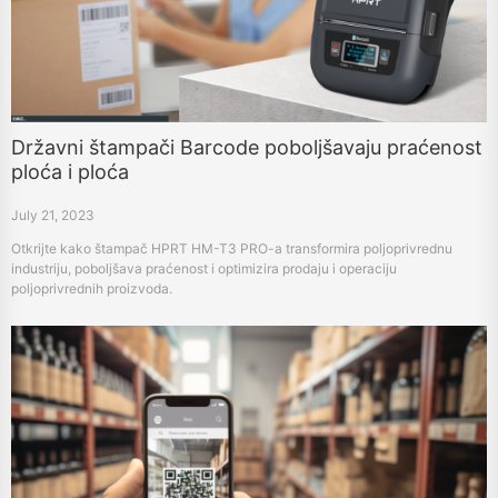
Državni štampači Barcode poboljšavaju praćenost
ploća i ploća
July 21, 2023
Otkrijte kako štampač HPRT HM-T3 PRO-a transformira poljoprivrednu
industriju, poboljšava praćenost i optimizira prodaju i operaciju
poljoprivrednih proizvoda.