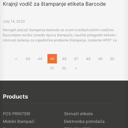
Krajnji vodič za štampanje etiketa Barcode
July 14, 2023
Navigati pejzaž štampanja barkoda sa ovom sveobuhvatnim vodičom.
Razumijete razlike između tipova štampača, naučite prilagoditi etikete i
otkrivati rješenja za zajedničke probleme štampanja. Izaberite HPRT za
prilagođene rješenja štampanja barkoda specifične industrije.
«
43
44
45
46
47
48
49
50
51
52
»
Products
POS PRINTERI
Skrivači etikete
Mobilni štampači
Elektronika potrošača