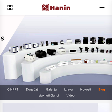
O HPRT
Događaji
Galerija
Izjava
Novosti
Blog
Istaknuti članci
Video