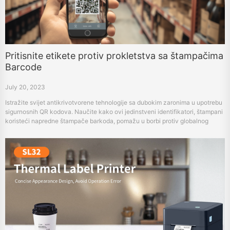
Pritisnite etikete protiv prokletstva sa štampačima
Barcode
July 20, 2023
Istražite svijet antikrivotvorene tehnologije sa dubokim zaronima u upotrebu
sigurnosnih QR kodova. Naučite kako ovi jedinstveni identifikatori, štampani
koristeći napredne štampače barkoda, pomažu u borbi protiv globalnog
problema lažnih roba. Razumijete proces stvaranja, štampanja i korištenja tih
sigurnosnih etiketa, i otkrijte kako će stvoriti budućnost zaštite znakova.