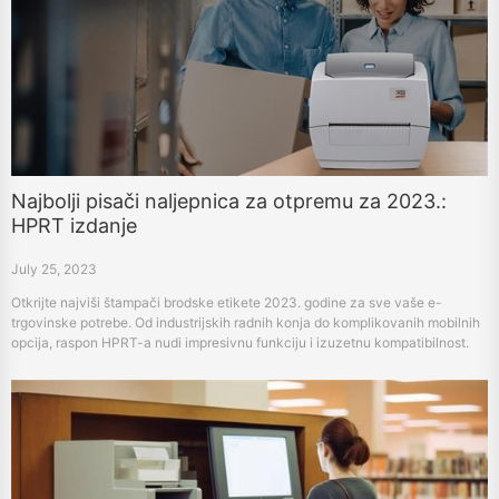
Najbolji pisači naljepnica za otpremu za 2023.:
HPRT izdanje
July 25, 2023
Otkrijte najviši štampači brodske etikete 2023. godine za sve vaše e-
trgovinske potrebe. Od industrijskih radnih konja do komplikovanih mobilnih
opcija, raspon HPRT-a nudi impresivnu funkciju i izuzetnu kompatibilnost.