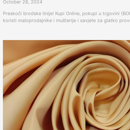
October 28, 2024
Preskoči brodske linije! Kupi Online, pokupi u trgovini (BO
koristi maloprodajnike i mušterije i savjete za glatko pro