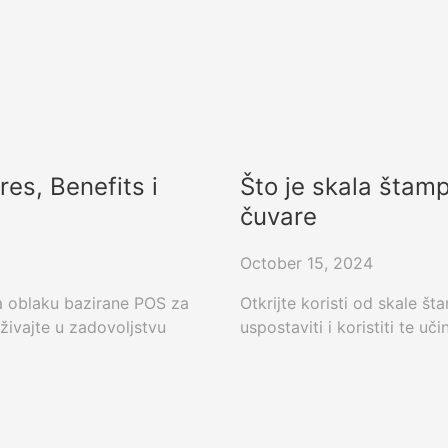
res, Benefits i
Što je skala štamp
čuvare
October 15, 2024
 na oblaku bazirane POS za
Otkrijte koristi od skale š
uživajte u zadovoljstvu
uspostaviti i koristiti te uč