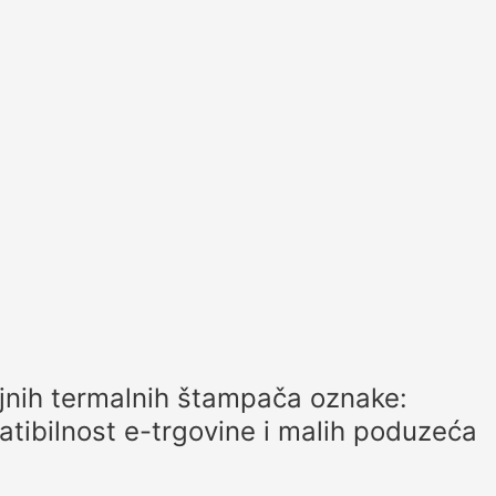
ljnih termalnih štampača oznake:
rsatibilnost e-trgovine i malih poduzeća
ermal label printer za male poduzeće. Uživajte u
iji i učinkovitosti koštanja bez tinte ili tonera.