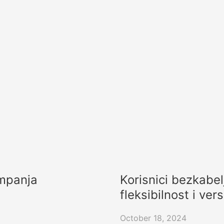
ampanja
Korisnici bezkabe
fleksibilnost i ve
October 18, 2024
, materijalima i rezultatima
Otkrijte koristi wireless th
tkrijte kako poboljšavaju
fleksibilnosti, lakoj integrac