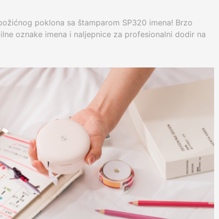
božićnog poklona sa štamparom SP320 imena! Brzo
tilne oznake imena i naljepnice za profesionalni dodir na