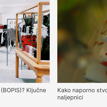
i (BOPIS)? Ključne
Kako naporno stvor
naljepnici