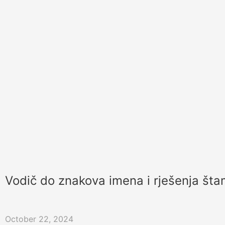
Vodič do znakova imena i rješenja št
October 22, 2024
Istražite sve što trebate znati o etiketama imena: tipovima
štampanja imena za događaje, konferencije i poduzeća. O
komunikaciju i sigurnost.