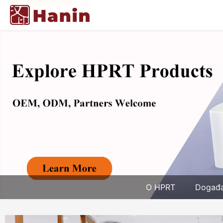
O HPRT
Događa