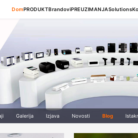
Dom
PRODUKT
Brandovi
PREUZIMANJA
Solutions
Ko
ji
Galerija
Izjava
Novosti
Blog
Istak