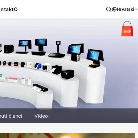
ntakt
O
Hrvatski
nuti članci
Video