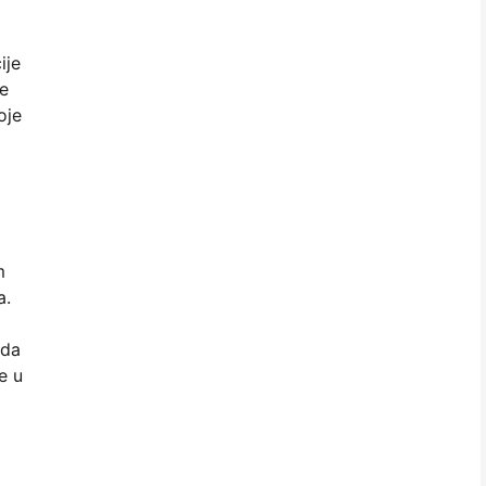
ije
je
oje
m
a.
ida
e u