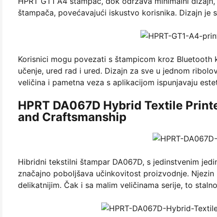
HPRT GT1 A4 štampač, dok održava minimalni dizajn, do
štampača, povećavajući iskustvo korisnika. Dizajn je s
Korisnici mogu povezati s štampicom kroz Bluetooth kro
učenje, ured rad i ured. Dizajn za sve u jednom ribol
veličina i pametna veza s aplikacijom ispunjavaju est
HPRT DA067D Hybrid Textile Printer
and Craftsmanship
Hibridni tekstilni štampar DA067D, s jedinstvenim jed
značajno poboljšava učinkovitost proizvodnje. Njezin 
delikatnijim. Čak i sa malim veličinama serije, to stal