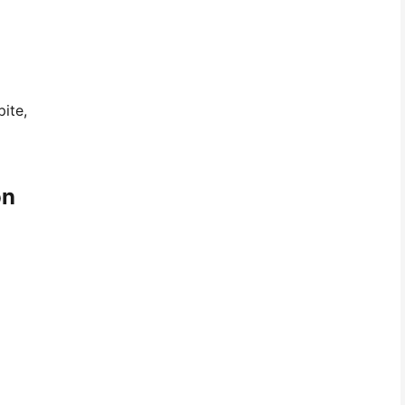
ite,
on