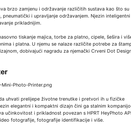
 brzo zamjenu i održavanje različitih sustava kao što su
, pneumatički i upravljanje održavanjem. Njezin inteligentni
avanje prikladnijim.
ovno tiskanje majica, torbe za platno, cipele, šešira i viš
enima i platna. U njemu se nalaze različite potrebe za šta
 dizajnom, dobivajući nagradu za njemački Crveni Dot Desig
ter
 uhvati prelijepe životne trenutke i pretvori ih u fizičke
jezin elegantni i kompaktni dizajn čini ga stalnim kompanij
ova učinkovitost i prikladnost povezan s HPRT HeyPhoto AP
deo fotografije, fotografije identifikacije i više.