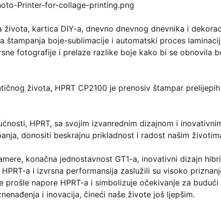
 života, kartica DIY-a, dnevno dnevnog dnevnika i dekorac
ja štampanja boje-sublimacije i automatski proces laminaci
rsne fotografije i prelaze razlike boje kako bi se obnovila b
tičnog života, HPRT CP2100 je prenosiv štampar prelijepih
gućnosti, HPRT, sa svojim izvanrednim dizajnom i inovativni
anja, donositi beskrajnu prikladnost i radost našim životim
amere, konačna jednostavnost GT1-a, inovativni dizajn hibr
HPRT-a i izvrsna performansija zaslužili su visoko priznanj
prošle napore HPRT-a i simbolizuje očekivanje za budući
nenađenja i inovacija, čineći naše živote još ljepšim.