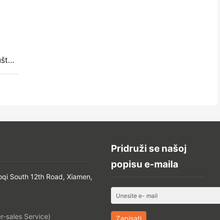
u!
Pridruži se našoj
popisu e-maila
oqi South 12th Road, Xiamen,
-sales Service)