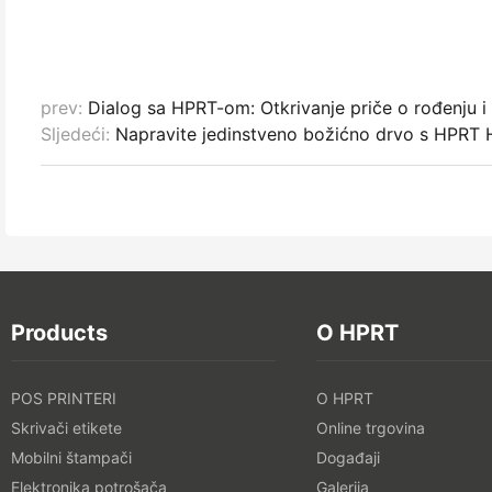
prev:
Dialog sa HPRT-om: Otkrivanje priče o rođenju i 
Sljedeći:
Napravite jedinstveno božićno drvo s HPRT 
Products
O HPRT
POS PRINTERI
O HPRT
Skrivači etikete
Online trgovina
Mobilni štampači
Događaji
Elektronika potrošača
Galerija