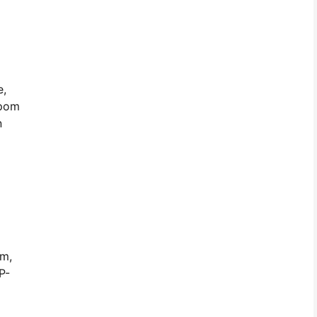
e,
mpom
n
om,
P-