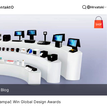
ntakt
O
Hrvatski
Blog
štampač Win Global Design Awards