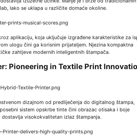
stavlja izuzetne učinke. Manje je i brže od tradicionalnih
lab, lako se uklapa u različite domaće okoline.
z aplikaciju, koja uključuje izgrađene karakteristike za isp
ovom ulogu čini ga korisnim prijateljem. Njezina kompaktna
etičke zahtjeve modernih inteligentnih štampača.
: Pioneering in Textile Print Innovati
instvenom dizajnom od predliječenja do digitalnog štampa,
posebni sistem opskrbe tinte čini obrazac otisaka i boje
no dostavlja visokokvalitetan izlaz štampanja.