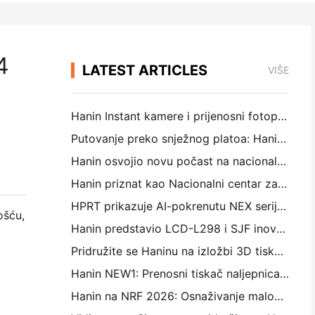
4
LATEST ARTICLES
VIŠE
Hanin Instant kamere i prijenosni fotopisači privlače snažan interes na IEAE Shenzhen 2026
Putovanje preko snježnog platoa: Hanin donosi obrazovne programe fotografije djeci u Qamdu
Hanin osvojio novu počast na nacionalnoj razini: proglašen "2026 Made in China · Trusted Brand by Consumers"
Hanin priznat kao Nacionalni centar za poduzetničku tehnologiju za vodstvo u inovacijama
HPRT prikazuje AI-pokrenutu NEX seriju za pametnu maloprodaju na CHINASHOP 2026
ošću,
Hanin predstavio LCD-L298 i SJF inovacije za industrijski 3D tisk na TCT Asia 2026
Pridružite se Haninu na izložbi 3D tiska TCT Asia 2026
Hanin NEW1: Prenosni tiskač naljepnica ulazi u japanske LOFT trgovine
Hanin na NRF 2026: Osnaživanje maloprodaje pomoću inteligentnih rješenja za tisk u cijelom scenariju