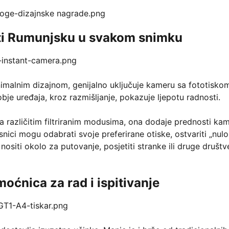
iti Rumunjsku u svakom snimku
malnim dizajnom, genijalno uključuje kameru sa fototisko
je uređaja, kroz razmišljanje, pokazuje ljepotu radnosti.
a različitim filtriranim modusima, ona dodaje prednosti kam
nici mogu odabrati svoje preferirane otiske, ostvariti „nulo
 nositi okolo za putovanje, posjetiti stranke ili druge društ
oćnica za rad i ispitivanje