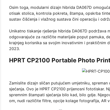
Osim toga, modularni dizajn hibrida DA067D omogućava
otisak stolica, kontrola pokreta, štampa, opskrba tinte
sustav čišćenja i vlažnog sustava čini operaciju i održ
Unikatno tiskanje rješenje hibrida DA067D podržava mas
odgovarajuće za različite materijale poput pamuka, d
krajnjeg korisnika sa svojim inovativnim i praktičnim
2023.
HPRT CP2100 Portable Photo Prin
Zamislite dizajn sličan putujućem umjetniku, spreman da
sjećanja. Ovo je HPRT CP2100 prijenosni fototiskar. N
spremnim štampati sjećanja bilo kad, bilo gdje. Njeg
om, nudi različite filtre, opcije kolage fotografija, AR vi