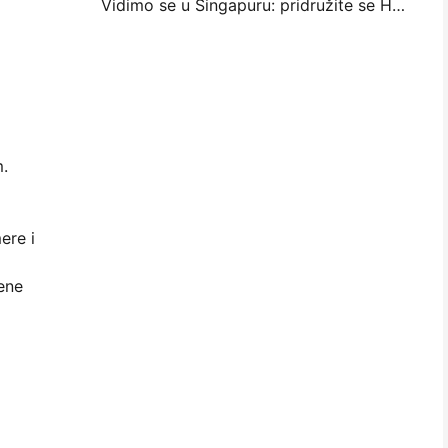
Vidimo se u Singapuru: pridružite se Haninu na ITMA ASIA 2025 kako biste bili svjedoci najnovije tehnologije digitalnog tiska
m.
ere i
vene