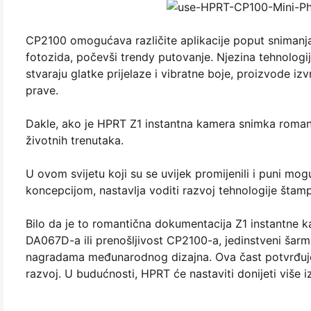
CP2100 omogućava različite aplikacije poput snimanja
fotozida, počevši trendy putovanje. Njezina tehnologi
stvaraju glatke prijelaze i vibratne boje, proizvode izv
prave.
Dakle, ako je HPRT Z1 instantna kamera snimka roman
životnih trenutaka.
U ovom svijetu koji su se uvijek promijenili i puni mo
koncepcijom, nastavlja voditi razvoj tehnologije štamp
Bilo da je to romantična dokumentacija Z1 instantne k
DA067D-a ili prenošljivost CP2100-a, jedinstveni šarm 
nagradama međunarodnog dizajna. Ova čast potvrđuje 
razvoj. U budućnosti, HPRT će nastaviti donijeti više iz