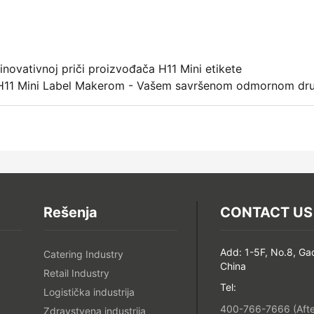
inovativnoj priči proizvođača H11 Mini etikete
H11 Mini Label Makerom - Vašem savršenom odmornom društv
Rešenja
CONTACT US
Add: 1-5F, No.8, Ga
Catering Industry
China
Retail Industry
Tel:
Logistička industrija
400-766-7666 (After
Zdravstvena industrija