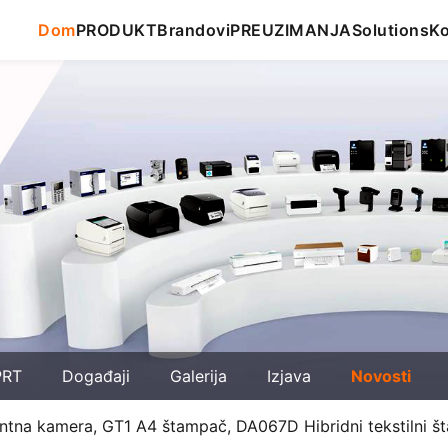
Dom
PRODUKT
Brandovi
PREUZIMANJA
Solutions
Ko
PRT
Događaji
Galerija
Izjava
Novosti
tantna kamera, GT1 A4 štampač, DA067D Hibridni tekstilni 