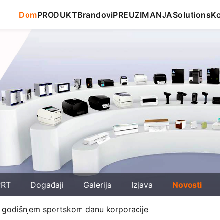
Dom
PRODUKT
Brandovi
PREUZIMANJA
Solutions
Ko
PRT
Događaji
Galerija
Izjava
Novosti
6. godišnjem sportskom danu korporacije