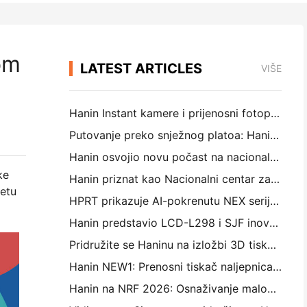
om
LATEST ARTICLES
VIŠE
Hanin Instant kamere i prijenosni fotopisači privlače snažan interes na IEAE Shenzhen 2026
Putovanje preko snježnog platoa: Hanin donosi obrazovne programe fotografije djeci u Qamdu
Hanin osvojio novu počast na nacionalnoj razini: proglašen "2026 Made in China · Trusted Brand by Consumers"
ke
Hanin priznat kao Nacionalni centar za poduzetničku tehnologiju za vodstvo u inovacijama
tetu
HPRT prikazuje AI-pokrenutu NEX seriju za pametnu maloprodaju na CHINASHOP 2026
Hanin predstavio LCD-L298 i SJF inovacije za industrijski 3D tisk na TCT Asia 2026
Pridružite se Haninu na izložbi 3D tiska TCT Asia 2026
Hanin NEW1: Prenosni tiskač naljepnica ulazi u japanske LOFT trgovine
Hanin na NRF 2026: Osnaživanje maloprodaje pomoću inteligentnih rješenja za tisk u cijelom scenariju