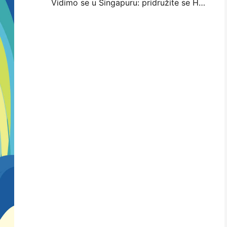
Vidimo se u Singapuru: pridružite se Haninu na ITMA ASIA 2025 kako biste bili svjedoci najnovije tehnologije digitalnog tiska