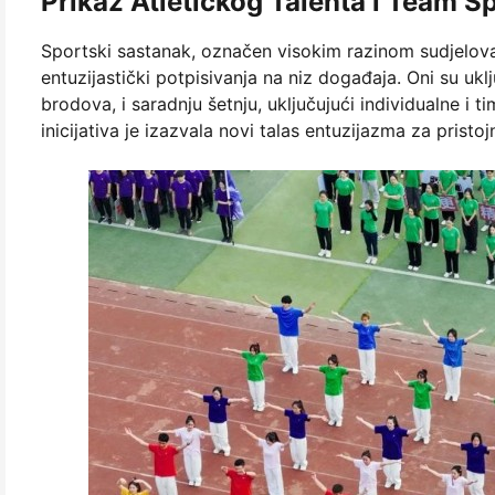
Prikaz Atletičkog Talenta i Team Sp
Sportski sastanak, označen visokim razinom sudjelovanj
entuzijastički potpisivanja na niz događaja. Oni su uklj
brodova, i saradnju šetnju, uključujući individualne i
inicijativa je izazvala novi talas entuzijazma za pristo