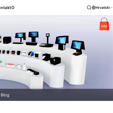
ntakt
O
Hrvatski
Blog