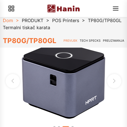
Dom
>
PRODUKT
>
POS Printers
>
TP80G/TP80GL
Termalni tiskač karata
TP80G/TP80GL
PREVIJEK
TECH SPECKS
PREUZIMANJA