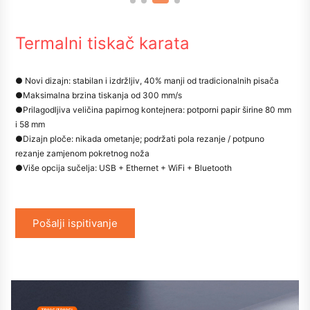
Termalni tiskač karata
● Novi dizajn: stabilan i izdržljiv, 40% manji od tradicionalnih pisača
●
Maksimalna brzina tiskanja od 300 mm/s
●
Prilagodljiva veličina papirnog kontejnera: potporni papir širine 80 mm
i 58 mm
●
Dizajn ploče: nikada ometanje; podržati pola rezanje / potpuno
rezanje zamjenom pokretnog noža
●
Više opcija sučelja: USB + Ethernet + WiFi + Bluetooth
Pošalji ispitivanje