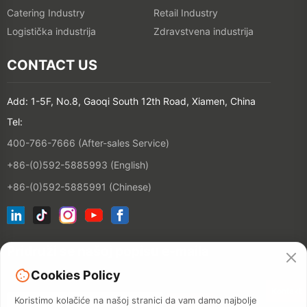
Catering Industry
Retail Industry
Logistička industrija
Zdravstvena industrija
CONTACT US
Add: 1-5F, No.8, Gaoqi South 12th Road, Xiamen, China
Tel:
400-766-7666 (After-sales Service)
+86-(0)592-5885993 (English)
+86-(0)592-5885991 (Chinese)
Pridruži se našoj popisu e-maila
Cookies Policy
Kontakt
Koristimo kolačiće na našoj stranici da vam damo najbolje