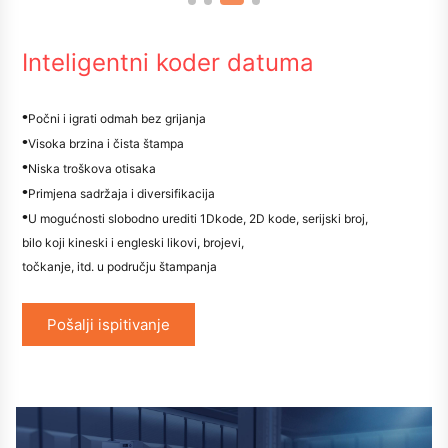
Inteligentni koder datuma
•
Počni i igrati odmah bez grijanja
•
Visoka brzina i čista štampa
•
Niska troškova otisaka
•
Primjena sadržaja i diversifikacija
•
U mogućnosti slobodno urediti 1Dkode, 2D kode, serijski broj,
bilo koji kineski i engleski likovi, brojevi,
točkanje, itd. u području štampanja
Pošalji ispitivanje