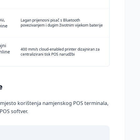
nu,
Lagan prijenosni pisač s Bluetooth
povezivanjem i dugim životnim vijekom baterije
vine
jni
400 mm/s cloud-enabled printer dizajniran za
online
centralizirani tisk POS narudžbi
e
 Umjesto korištenja namjenskog POS terminala,
 POS softver.