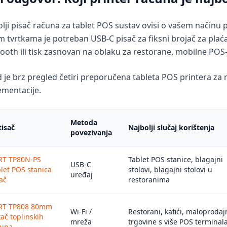
lji pisač računa za tablet POS sustav ovisi o vašem načinu
 tvrtkama je potreban USB-C pisač za fiksni brojač za plaća
ooth ili tisk zasnovan na oblaku za restorane, mobilne POS-ov
 je brz pregled četiri preporučena tableta POS printera za r
ementacije.
Metoda
tisač
Najbolji slučaj korištenja
povezivanja
RT TP80N-PS
Tablet POS stanice, blagajni
USB-C
let POS stanica
stolovi, blagajni stolovi u
uređaj
ač
restoranima
RT TP808 80mm
Wi-Fi /
Restorani, kafići, maloprodaj
kač toplinskih
mreža
trgovine s više POS terminal
čuna