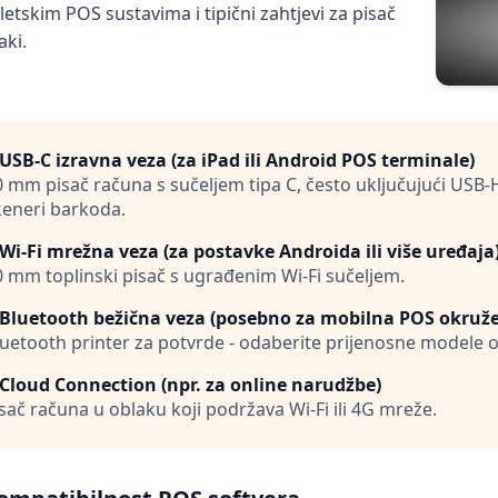
letskim POS sustavima i tipični zahtjevi za pisač
aki.
 USB-C izravna veza (za iPad ili Android POS terminale)
0 mm pisač računa s sučeljem tipa C, često uključujući USB-
keneri barkoda.
 Wi-Fi mrežna veza (za postavke Androida ili više uređaja
0 mm toplinski pisač s ugrađenim Wi-Fi sučeljem.
 Bluetooth bežična veza (posebno za mobilna POS okruže
luetooth printer za potvrde - odaberite prijenosne modele o
 Cloud Connection (npr. za online narudžbe)
sač računa u oblaku koji podržava Wi-Fi ili 4G mreže.