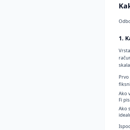
Kak
Odbor
1. 
Vrsta
račun
skala
Prvo 
fiksn
Ako v
Fi pi
Ako s
ideal
Ispod