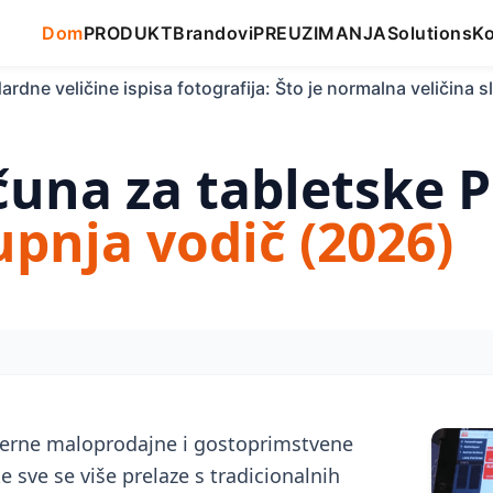
Dom
PRODUKT
Brandovi
PREUZIMANJA
Solutions
Ko
rdne veličine ispisa fotografija: Što je normalna veličina s
ačuna za tabletske 
pnja vodič (2026)
rne maloprodajne i gostoprimstvene
ke sve se više prelaze s tradicionalnih