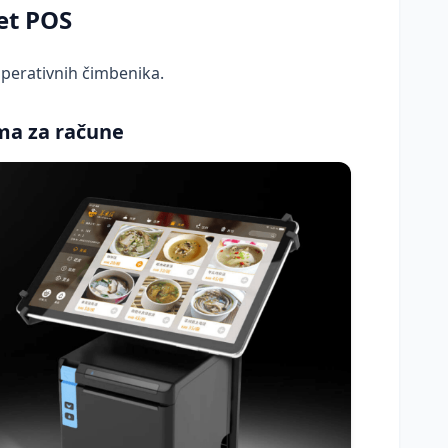
et POS
operativnih čimbenika.
ima za račune