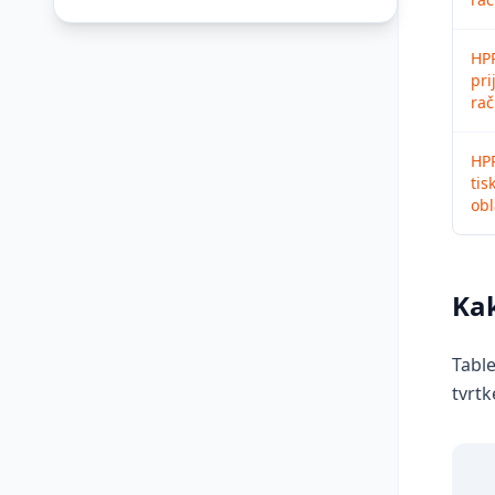
HP
pri
ra
HPR
tis
ob
Kak
Table
tvrtk