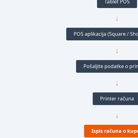
Tablet POS
↓
POS aplikacija (Square / Shop
↓
Pošaljite podatke o pr
↓
Printer računa
↓
Ispis računa o kup