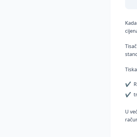
Kada 
cijen
Tisač
stan
Tiska
✔
R
✔
t
U već
raču