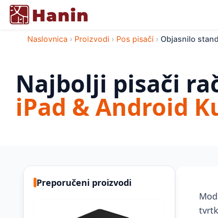
Naslovnica
›
Proizvodi
›
Pos pisači
›
Objasnilo standa
Najbolji pisači r
iPad & Android Ku
Preporučeni proizvodi
Mode
tvrt