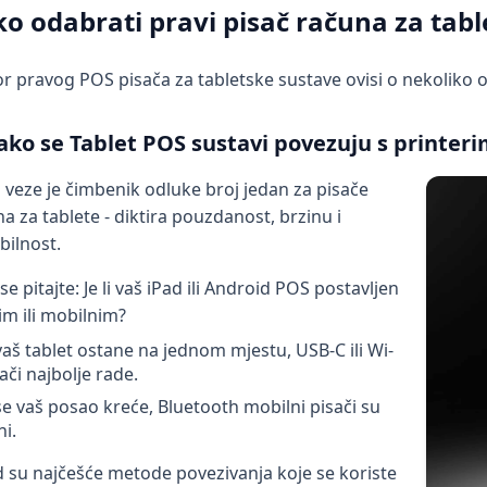
o odabrati pravi pisač računa za tabl
 pravog POS pisača za tabletske sustave ovisi o nekoliko 
Kako se Tablet POS sustavi povezuju s printer
 veze je čimbenik odluke broj jedan za pisače
a za tablete - diktira pouzdanost, brzinu i
bilnost.
se pitajte: Je li vaš iPad ili Android POS postavljen
im ili mobilnim?
aš tablet ostane na jednom mjestu, USB-C ili Wi-
sači najbolje rade.
e vaš posao kreće, Bluetooth mobilni pisači su
ni.
 su najčešće metode povezivanja koje se koriste