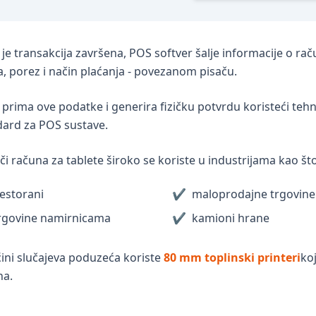
je transakcija završena, POS softver šalje informacije o ra
a, porez i način plaćanja - povezanom pisaču.
 prima ove podatke i generira fizičku potvrdu koristeći tehno
dard za POS sustave.
či računa za tablete široko se koriste u industrijama kao što
estorani
✔
maloprodajne trgovine
rgovine namirnicama
✔
kamioni hrane
ini slučajeva poduzeća koriste
80 mm toplinski printeri
koj
na.