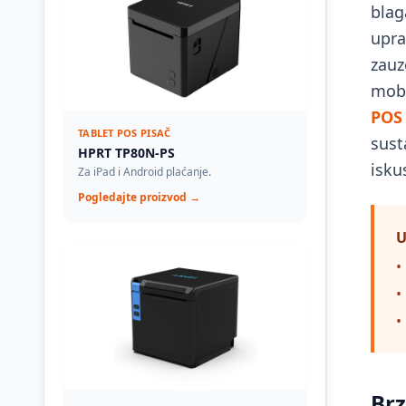
blag
upra
zauz
mobi
POS 
TABLET POS PISAČ
sust
HPRT TP80N-PS
isku
Za iPad i Android plaćanje.
Pogledajte proizvod →
U
•
•
•
Brz