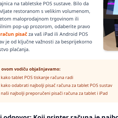
ajnica na tabletske POS sustave. Bilo da
vljate restoranom s velikim volumenom,
etom maloprodajnom trgovinom ili
lnim pop-up prozorom, odaberite pravo
račun pisač
za vaš iPad ili Android POS
av je od ključne važnosti za besprijekorno
stvo plaćanja.
 ovom vodiču objašnjavamo:
kako tablet POS tiskanje računa radi
kako odabrati najbolji pisač računa za tablet POS sustav
naši najbolji preporučeni pisači računa za tablet i iPad
i odgovor: Koji printer računa je najbo