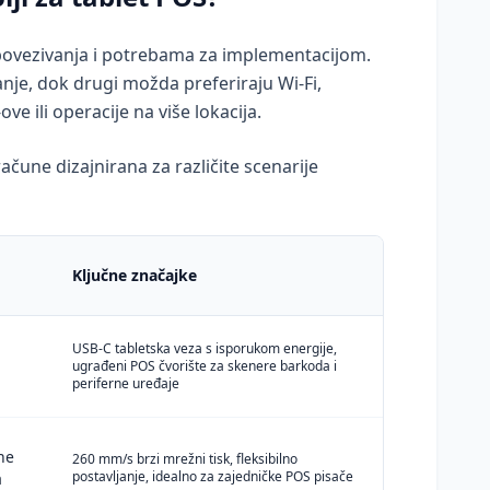
 povezivanja i potrebama za implementacijom.
nje, dok drugi možda preferiraju Wi-Fi,
e ili operacije na više lokacija.
ačune dizajnirana za različite scenarije
Ključne značajke
USB-C tabletska veza s isporukom energije,
ugrađeni POS čvorište za skenere barkoda i
periferne uređaje
ne
260 mm/s brzi mrežni tisk, fleksibilno
postavljanje, idealno za zajedničke POS pisače
a