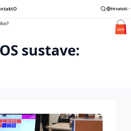
ntakt
O
Hrvatski
like?
POS sustave: