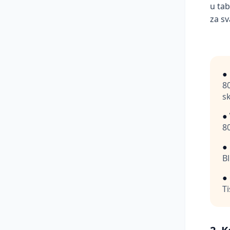
u tab
za sv
●
8
s
●
8
●
B
●
Ti