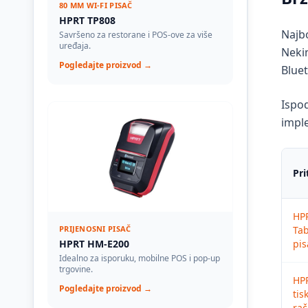
80 MM WI-FI PISAČ
HPRT TP808
Najbo
Savršeno za restorane i POS-ove za više
uređaja.
Nekim
Pogledajte proizvod →
Bluet
Ispod
impl
Pri
HP
PRIJENOSNI PISAČ
Tab
HPRT HM-E200
pis
Idealno za isporuku, mobilne POS i pop-up
trgovine.
HP
Pogledajte proizvod →
tis
ra