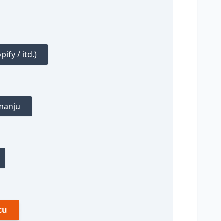
ify / itd.)
imanju
cu