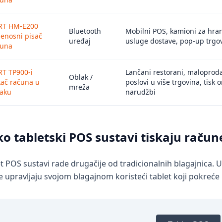
RT HM-E200
Bluetooth
Mobilni POS, kamioni za hra
jenosni pisač
uređaj
usluge dostave, pop-up trgo
čuna
T TP900-i
Lančani restorani, maloproda
Oblak /
kač računa u
poslovi u više trgovina, tisk 
mreža
laku
narudžbi
o tabletski POS sustavi tiskaju račun
t POS sustavi rade drugačije od tradicionalnih blagajnica.
e upravljaju svojom blagajnom koristeći tablet koji pokreće