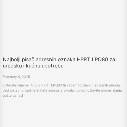
Najbolji pisač adresnih oznaka HPRT LPQ80 za
uredsku i kućnu upotrebu
February 4, 2025
Uštedite vrijeme i trud s HPRT LPQ80 tiskačem toplinskih adresnih etiketa.
Jednostavno ispišite etikete adresa iz Excela i pojednostavite proces slanja
pošte danas!