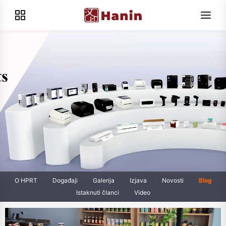
O HPRT
Događaji
Galerija
Izjava
Novosti
Blog
Istaknuti članci
Video