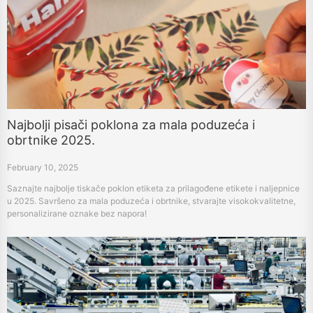
Najbolji pisači poklona za mala poduzeća i
obrtnike 2025.
February 10, 2025
Saznajte najbolje tiskače poklon etiketa za prilagođene etikete i naljepnice
u 2025. Savršeno za mala poduzeća i obrtnike, stvarajte visokokvalitetne,
personalizirane oznake bez napora!