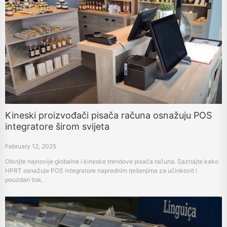
Kineski proizvođači pisača računa osnažuju POS
integratore širom svijeta
February 12, 2025
Otkrijte najnovije globalne i kineske trendove pisača računa. Saznajte kako
HPRT osnažuje POS integratore naprednim rješenjima za učinkovit i
pouzdan tisk.