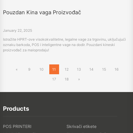
January 22, 2025
Istražite HPRT-ove visokokvalitetne, legalne vage za trgovinu, uključujući
oznaku barkoda, POS i inteligentne vage na dodir. Pouzdani kineski
proizvođač za maloprodaju!
«
9
10
11
12
13
14
15
16
17
18
»
Products
POS PRINTERI
Skrivači etikete
Mobilni štampači
Elektronika potrošača
Skeneri
TTO PRINTERI
Digitalni tekstilni štampači
3D PRINTERI