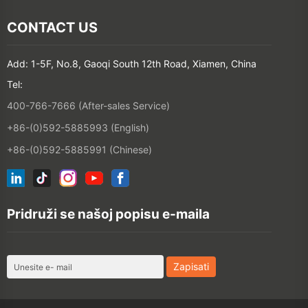
Add: 1-5F, No.8, Gaoqi South 12th Road, Xiamen, China
Tel:
400-766-7666 (After-sales Service)
+86-(0)592-5885993 (English)
+86-(0)592-5885991 (Chinese)
Pridruži se našoj popisu e-maila
©2026 XIAMEN HANIN CO., LTD.
POLITIKA PRIVATNOSTI
TERM
UPOTREBE
SITEMAP