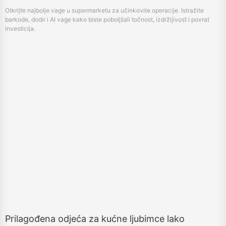
Prilagođena odjeća za kućne ljubimce lako
napravljena digitalnim tiskačima za tkaninu
January 23, 2025
HPRT-ovi digitalni tiskači za tkanine omogućuju stvaranje personalizirane