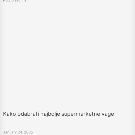
Kako odabrati najbolje supermarketne vage
January 24, 2025
Otkrijte najbolje vage u supermarketu za učinkovite operacije. Istražite
barkode, dodir i AI vage kako biste poboljšali točnost, izdržljivost i povrat
investicija.