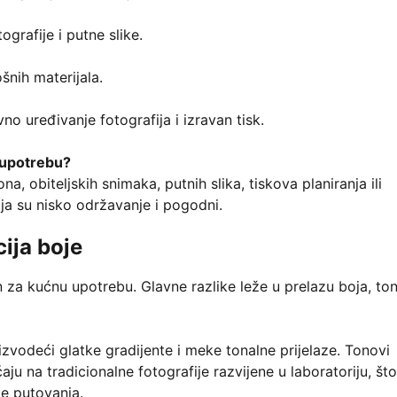
tografije i putne slike.
šnih materijala.
o uređivanje fotografija i izravan tisk.
u upotrebu?
a, obiteljskih snimaka, putnih slika, tiskova planiranja ili
ja su nisko održavanje i pogodni.
cija boje
 za kućnu upotrebu. Glavne razlike leže u prelazu boja, ton
oizvodeći glatke gradijente i meke tonalne prijelaze. Tonovi
ćaju na tradicionalne fotografije razvijene u laboratoriju, što
je putovanja.