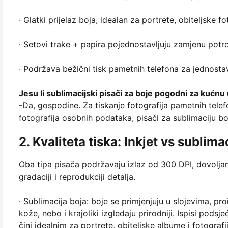
· Glatki prijelaz boja, idealan za portrete, obiteljske fo
· Setovi trake + papira pojednostavljuju zamjenu potro
· Podržava bežični tisk pametnih telefona za jednostavn
Jesu li sublimacijski pisači za boje pogodni za kućn
-Da, gospodine. Za tiskanje fotografija pametnih telefon
fotografija osobnih podataka, pisači za sublimaciju bo
2. Kvaliteta tiska: Inkjet vs sublima
Oba tipa pisača podržavaju izlaz od 300 DPI, dovoljan
gradaciji i reprodukciji detalja.
· Sublimacija boja: boje se primjenjuju u slojevima, pr
kože, nebo i krajoliki izgledaju prirodniji. Ispisi podsje
čini idealnim za portrete, obiteljske albume i fotografi