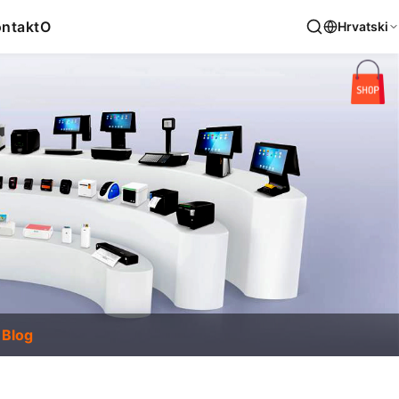
ntakt
O
Hrvatski
Blog