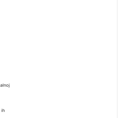
alnoj
 ih