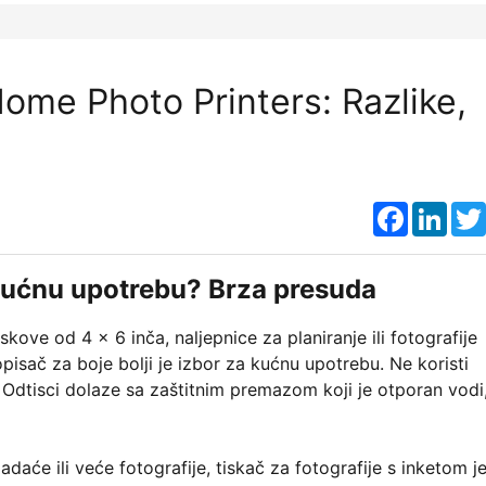
Home Photo Printers: Razlike,
Faceboo
Link
 kućnu upotrebu? Brza presuda
kove od 4 x 6 inča, naljepnice za planiranje ili fotografije
pisač za boje bolji je izbor za kućnu upotrebu. Ne koristi
. Odtisci dolaze sa zaštitnim premazom koji je otporan vodi
će ili veće fotografije, tiskač za fotografije s inketom j