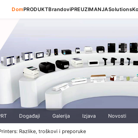
Dom
PRODUKT
Brandovi
PREUZIMANJA
Solutions
Ko
PRT
Događaji
Galerija
Izjava
Novosti
inters: Razlike, troškovi i preporuke