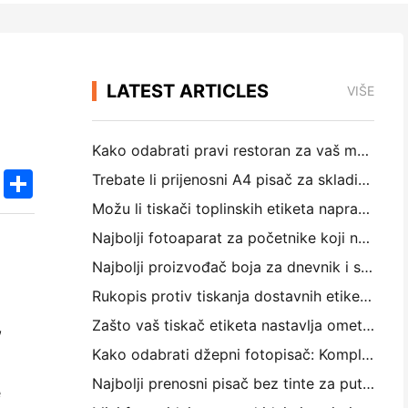
LATEST ARTICLES
VIŠE
Kako odabrati pravi restoran za vaš mali ili srednji restoran
k
edIn
Twitter
Share
Trebate li prijenosni A4 pisač za skladišne račune? Što zapravo funkcionira
Možu li tiskači toplinskih etiketa napraviti vodootporne etikete za male proizvode?
Najbolji fotoaparat za početnike koji ne žele trošiti papir
Najbolji proizvođač boja za dnevnik i scrapbooking: Dodajte više boja na svaku stranicu
Rukopis protiv tiskanja dostavnih etiketa: Savjeti za mala poduzeća u 2026.
Zašto vaš tiskač etiketa nastavlja ometati?
,
Kako odabrati džepni fotopisač: Kompletni vodič za korisnike dnevnika, putovanja i iPhone-a
Najbolji prenosni pisač bez tinte za putovanje, školu i mobilni rad: Hanin MT620 Pro Pregled
e