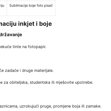
nju
Sublimacija boje foto pisač
aciju inkjet i boje
 održavanje
tekuće tinte na fotopapir.
će zadaće i druge materijale.
e za obiteljska, studentska ili mješovite upotrebe.
mlaznicama, uzrokujući pruge, promjene boja ili zamake.