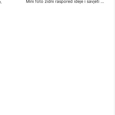
Mini foto zidni raspored ideje i savjeti za spavaću sobu i spavaonicu ukras
.