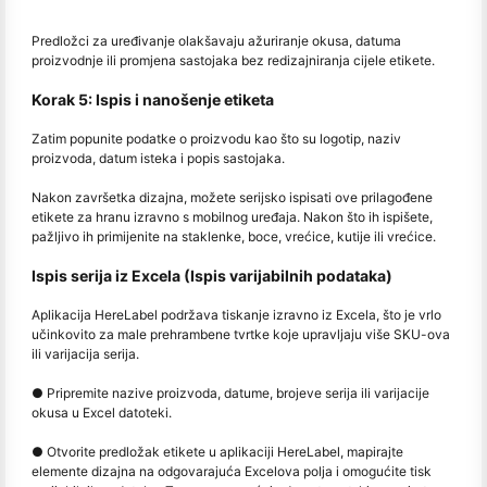
Predložci za uređivanje olakšavaju ažuriranje okusa, datuma
proizvodnje ili promjena sastojaka bez redizajniranja cijele etikete.
Korak 5: Ispis i nanošenje etiketa
Zatim popunite podatke o proizvodu kao što su logotip, naziv
proizvoda, datum isteka i popis sastojaka.
Nakon završetka dizajna, možete serijsko ispisati ove prilagođene
etikete za hranu izravno s mobilnog uređaja. Nakon što ih ispišete,
pažljivo ih primijenite na staklenke, boce, vrećice, kutije ili vrećice.
Ispis serija iz Excela (Ispis varijabilnih podataka)
Aplikacija HereLabel podržava tiskanje izravno iz Excela, što je vrlo
učinkovito za male prehrambene tvrtke koje upravljaju više SKU-ova
ili varijacija serija.
● Pripremite nazive proizvoda, datume, brojeve serija ili varijacije
okusa u Excel datoteki.
● Otvorite predložak etikete u aplikaciji HereLabel, mapirajte
elemente dizajna na odgovarajuća Excelova polja i omogućite tisk