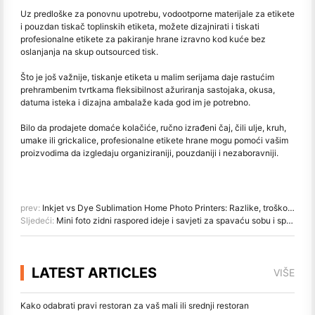
Uz predloške za ponovnu upotrebu, vodootporne materijale za etikete
i pouzdan tiskač toplinskih etiketa, možete dizajnirati i tiskati
profesionalne etikete za pakiranje hrane izravno kod kuće bez
oslanjanja na skup outsourced tisk.
Što je još važnije, tiskanje etiketa u malim serijama daje rastućim
prehrambenim tvrtkama fleksibilnost ažuriranja sastojaka, okusa,
datuma isteka i dizajna ambalaže kada god im je potrebno.
Bilo da prodajete domaće kolačiće, ručno izrađeni čaj, čili ulje, kruh,
umake ili grickalice, profesionalne etikete hrane mogu pomoći vašim
proizvodima da izgledaju organiziraniji, pouzdaniji i nezaboravniji.
prev:
Inkjet vs Dye Sublimation Home Photo Printers: Razlike, troškovi i preporuke
Sljedeći:
Mini foto zidni raspored ideje i savjeti za spavaću sobu i spavaonicu ukras
LATEST ARTICLES
VIŠE
Kako odabrati pravi restoran za vaš mali ili srednji restoran