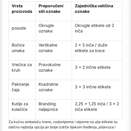
Vrsta
Preporučeni
Zajednička veličina
proizvoda
stil oznake
oznake
Okrugle
Okrugle etikete od 2
posude
oznake
inča
Bočice
Vertikalne
2 x 3 inča / duže
umaka
oznake
etikete za boce
Vrećice za
Pravokutne
3 x 2 inčne etikete
kruh
oznake
Pakiranje
Kvadratne
3 x 3 inčne etikete
čaja
oznake
Kutije za
Branding
2,25 x 1,25 inča / 3 x 2
kolačiće
naljepnice
inča etikete
Za kućnu ambalažu hrane, vodootporne i otporne na ulje etikete su
obično najbolja opcija jer bolje izdrže tijekom hlađenja, prijevoza i