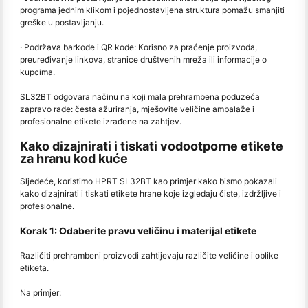
programa jednim klikom i pojednostavljena struktura pomažu smanjiti
greške u postavljanju.
· Podržava barkode i QR kode: Korisno za praćenje proizvoda,
preuređivanje linkova, stranice društvenih mreža ili informacije o
kupcima.
SL32BT odgovara načinu na koji mala prehrambena poduzeća
zapravo rade: česta ažuriranja, mješovite veličine ambalaže i
profesionalne etikete izrađene na zahtjev.
Kako dizajnirati i tiskati vodootporne etikete
za hranu kod kuće
Sljedeće, koristimo HPRT SL32BT kao primjer kako bismo pokazali
kako dizajnirati i tiskati etikete hrane koje izgledaju čiste, izdržljive i
profesionalne.
Korak 1: Odaberite pravu veličinu i materijal etikete
Različiti prehrambeni proizvodi zahtijevaju različite veličine i oblike
etiketa.
Na primjer: