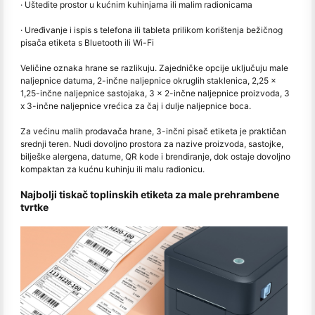
· Uštedite prostor u kućnim kuhinjama ili malim radionicama
· Uređivanje i ispis s telefona ili tableta prilikom korištenja bežičnog
pisača etiketa s Bluetooth ili Wi-Fi
Veličine oznaka hrane se razlikuju. Zajedničke opcije uključuju male
naljepnice datuma, 2-inčne naljepnice okruglih staklenica, 2,25 x
1,25-inčne naljepnice sastojaka, 3 x 2-inčne naljepnice proizvoda, 3
x 3-inčne naljepnice vrećica za čaj i dulje naljepnice boca.
Za većinu malih prodavača hrane, 3-inčni pisač etiketa je praktičan
srednji teren. Nudi dovoljno prostora za nazive proizvoda, sastojke,
bilješke alergena, datume, QR kode i brendiranje, dok ostaje dovoljno
kompaktan za kućnu kuhinju ili malu radionicu.
Najbolji tiskač toplinskih etiketa za male prehrambene
tvrtke