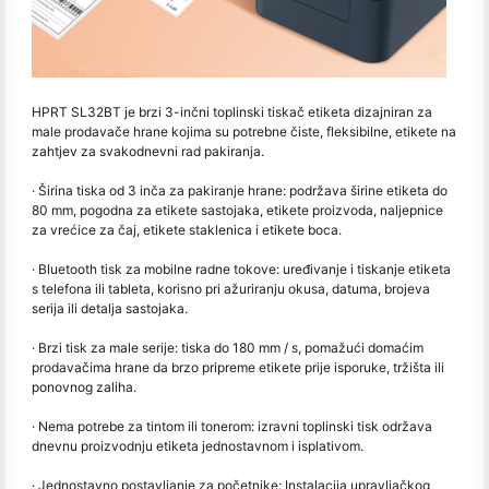
HPRT SL32BT je brzi 3-inčni toplinski tiskač etiketa dizajniran za
male prodavače hrane kojima su potrebne čiste, fleksibilne, etikete na
zahtjev za svakodnevni rad pakiranja.
· Širina tiska od 3 inča za pakiranje hrane: podržava širine etiketa do
80 mm, pogodna za etikete sastojaka, etikete proizvoda, naljepnice
za vrećice za čaj, etikete staklenica i etikete boca.
· Bluetooth tisk za mobilne radne tokove: uređivanje i tiskanje etiketa
s telefona ili tableta, korisno pri ažuriranju okusa, datuma, brojeva
serija ili detalja sastojaka.
· Brzi tisk za male serije: tiska do 180 mm / s, pomažući domaćim
prodavačima hrane da brzo pripreme etikete prije isporuke, tržišta ili
ponovnog zaliha.
· Nema potrebe za tintom ili tonerom: izravni toplinski tisk održava
dnevnu proizvodnju etiketa jednostavnom i isplativom.
· Jednostavno postavljanje za početnike: Instalacija upravljačkog