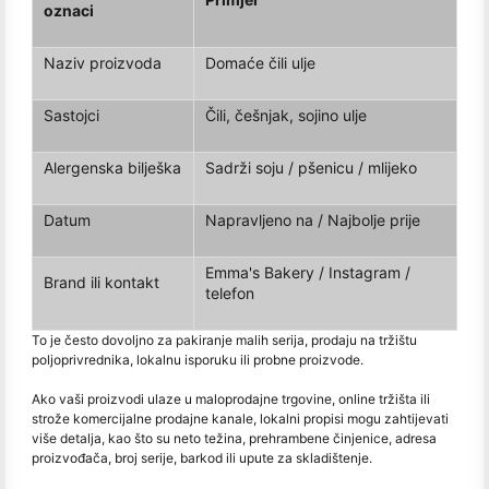
oznaci
Naziv proizvoda
Domaće čili ulje
Sastojci
Čili, češnjak, sojino ulje
Alergenska bilješka
Sadrži soju / pšenicu / mlijeko
Datum
Napravljeno na / Najbolje prije
Emma's Bakery / Instagram /
Brand ili kontakt
telefon
To je često dovoljno za pakiranje malih serija, prodaju na tržištu
poljoprivrednika, lokalnu isporuku ili probne proizvode.
Ako vaši proizvodi ulaze u maloprodajne trgovine, online tržišta ili
strože komercijalne prodajne kanale, lokalni propisi mogu zahtijevati
više detalja, kao što su neto težina, prehrambene činjenice, adresa
proizvođača, broj serije, barkod ili upute za skladištenje.