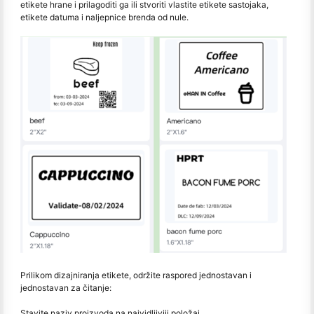
etikete hrane i prilagoditi ga ili stvoriti vlastite etikete sastojaka,
etikete datuma i naljepnice brenda od nule.
Prilikom dizajniranja etikete, održite raspored jednostavan i
jednostavan za čitanje:
Stavite naziv proizvoda na najvidljiviji položaj