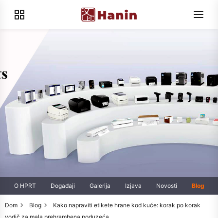
O HPRT
Događaji
Galerija
Izjava
Novosti
Blog
Dom
Blog
Kako napraviti etikete hrane kod kuće: korak po korak
vodič za mala prehrambena poduzeća