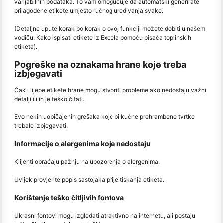
varijabilnih podataka. To vam omogućuje da automatski generirate
prilagođene etikete umjesto ručnog uređivanja svake.
(Detaljne upute korak po korak o ovoj funkciji možete dobiti u našem
vodiču: Kako ispisati etikete iz Excela pomoću pisača toplinskih
etiketa).
Pogreške na oznakama hrane koje treba
izbjegavati
Čak i lijepe etikete hrane mogu stvoriti probleme ako nedostaju važni
detalji ili ih je teško čitati.
Evo nekih uobičajenih grešaka koje bi kućne prehrambene tvrtke
trebale izbjegavati.
Informacije o alergenima koje nedostaju
Klijenti obraćaju pažnju na upozorenja o alergenima.
Uvijek provjerite popis sastojaka prije tiskanja etiketa.
Korištenje teško čitljivih fontova
Ukrasni fontovi mogu izgledati atraktivno na internetu, ali postaju