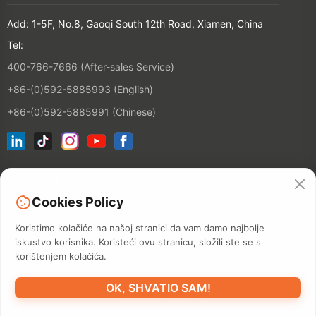
Add: 1-5F, No.8, Gaoqi South 12th Road, Xiamen, China
Tel:
400-766-7666 (After-sales Service)
+86-(0)592-5885993 (English)
+86-(0)592-5885991 (Chinese)
Pridruži se našoj popisu e-maila
Cookies Policy
Kontakt
Koristimo kolačiće na našoj stranici da vam damo najbolje
iskustvo korisnika. Koristeći ovu stranicu, složili ste se s
korištenjem kolačića.
©2026 XIAMEN HANIN CO., LTD.
POLITIKA PRIVATNOSTI
TERM
OK, SHVATIO SAM!
UPOTREBE
SITEMAP