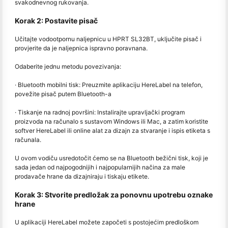
svakodnevnog rukovanja.
Korak 2: Postavite pisač
Učitajte vodootpornu naljepnicu u HPRT SL32BT, uključite pisač i
provjerite da je naljepnica ispravno poravnana.
Odaberite jednu metodu povezivanja:
· Bluetooth mobilni tisk: Preuzmite aplikaciju HereLabel na telefon,
povežite pisač putem Bluetooth-a
· Tiskanje na radnoj površini: Instalirajte upravljački program
proizvoda na računalo s sustavom Windows ili Mac, a zatim koristite
softver HereLabel ili online alat za dizajn za stvaranje i ispis etiketa s
računala.
U ovom vodiču usredotočit ćemo se na Bluetooth bežični tisk, koji je
sada jedan od najpogodnijih i najpopularnijih načina za male
prodavače hrane da dizajniraju i tiskaju etikete.
Korak 3: Stvorite predložak za ponovnu upotrebu oznake
hrane
U aplikaciji HereLabel možete započeti s postojećim predloškom