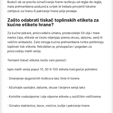
Budući da se pravila označivanja hrane razlikuju od regije do regije,
mala prehrambena poduzeća uvijek bi trebala provjeriti lokalne
zahtjeve za hranu ili pakiranje hrane prije prodaje.
Zašto odabrati tiskač toplinskih etiketa za
kućne etikete hrane?
Za kućne pekare, proizvođače umaka, prodavatelje čili ulja i male
marke čaja, etikete se često mijenjaju prema okusu, datumu, seriji ili
veličini ambalaže. Zato mnoge kućne prehrambene tvrtke preferiraju
toplinski tisk etiketa: fleksibilan je, pristupačan i pogodan za
proizvodnju malih serija.
Termalni tiskač etiketa može vam pomoći:
Ispis malih serija poput 10, 50 ili 100 etiketa kad god je potrebno
· Smanjenje dugoročnih troškova bez tinte ili tonera
· Ažurirajte sastojke, datume, okuse i brojeve serija lako
· Koristite vodootporne i ulje otporne etikete u različitim veličinama
· Oznake staklenice, boce, vrećice, kutije i pakiranje hrane