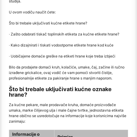
studija.
U ovom vodiču naučit ćete:
Što bi trebale uključivati kućne etikete hrane?
· Zašto odabrati tiskač toplinskih etiketa za kućne etikete hrane?
· Kako dizajnirati i tiskati vodootporne etikete hrane kod kuće
· Uobičajene domaće greške na etiketi hrane koje treba izbjeći
Bilo da prodajete domaći kruh, kolačiće, umake, čaj, začine ili ručno
izrađene grickalice, ovaj vodič će vam pomoći stvoriti čistije,
profesionalnije etikete za pakiranje hrane s manjim naporom.
Što bi trebale uključivati kućne oznake
hrane?
Za kućne pekare, male prodavače kruha, domaće proizvođače
umaka, marke čilijevog ulja i male čajne tvrtke, jednostavna etiketa
hrane obično se usredotočuje na informacije koje korisnicima najviše
zanimaju:
Informacije o
Primjer