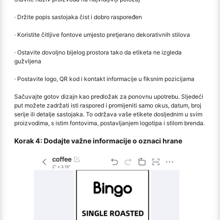
· Držite popis sastojaka čist i dobro raspoređen
· Koristite čitljive fontove umjesto pretjerano dekorativnih stilova
· Ostavite dovoljno bijelog prostora tako da etiketa ne izgleda
gužvljena
· Postavite logo, QR kod i kontakt informacije u fiksnim pozicijama
Sačuvajte gotov dizajn kao predložak za ponovnu upotrebu. Sljedeći
put možete zadržati isti raspored i promijeniti samo okus, datum, broj
serije ili detalje sastojaka. To održava vaše etikete dosljednim u svim
proizvodima, s istim fontovima, postavljanjem logotipa i stilom brenda.
Korak 4: Dodajte važne informacije o oznaci hrane