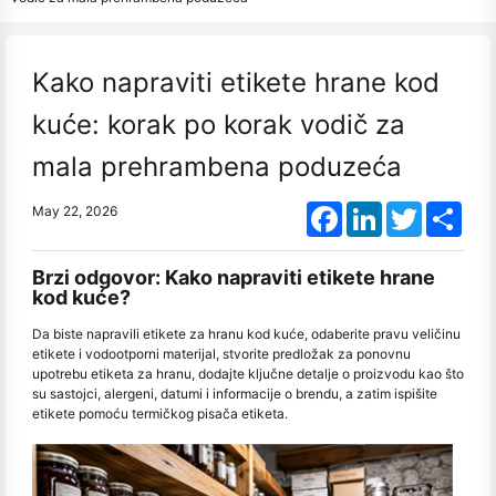
Kako napraviti etikete hrane kod
kuće: korak po korak vodič za
mala prehrambena poduzeća
Facebook
LinkedIn
Twitter
Shar
May 22, 2026
Brzi odgovor: Kako napraviti etikete hrane
kod kuće?
Da biste napravili etikete za hranu kod kuće, odaberite pravu veličinu
etikete i vodootporni materijal, stvorite predložak za ponovnu
upotrebu etiketa za hranu, dodajte ključne detalje o proizvodu kao što
su sastojci, alergeni, datumi i informacije o brendu, a zatim ispišite
etikete pomoću termičkog pisača etiketa.