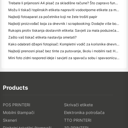
Trebate li prijenosni A4 pisač za skladišne račune? Što zapravo funkcionira
Možu li tiskači toplinskih etiketa napraviti vodootporne etikete za male proizvode?
Najbolji fotoaparat za početnike koji ne žele trošiti papir
Najbolji proizvođač boja za dnevnik i scrapbooking: Dodajte više boja na svaku stranicu
Rukopis protiv tiskanja dostavnih etiketa: Savjeti za mala poduzeća u 2026.
Zašto vaš tiskač etiketa nastavlja ometati?
Kako odabrati džepni fotopisač: Kompletni vodič za korisnike dnevnika, putovanja i iPhone-a
Najbolji prenosni pisač bez tinte za putovanje, školu i mobilni rad: Hanin MT620 Pro Pregled
Mini foto zidni raspored ideje i savjeti za spavaću sobu i spavaonicu ukras
Products
POS PRINTERI
Skrivači etikete
Mobilni štampači
Elektronika potrošača
Skeneri
TTO PRINTERI
Digitalni tekstilni štampači
3D PRINTERI