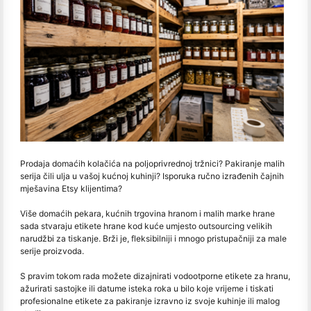
Prodaja domaćih kolačića na poljoprivrednoj tržnici? Pakiranje malih
serija čili ulja u vašoj kućnoj kuhinji? Isporuka ručno izrađenih čajnih
mješavina Etsy klijentima?
Više domaćih pekara, kućnih trgovina hranom i malih marke hrane
sada stvaraju etikete hrane kod kuće umjesto outsourcing velikih
narudžbi za tiskanje. Brži je, fleksibilniji i mnogo pristupačniji za male
serije proizvoda.
S pravim tokom rada možete dizajnirati vodootporne etikete za hranu,
ažurirati sastojke ili datume isteka roka u bilo koje vrijeme i tiskati
profesionalne etikete za pakiranje izravno iz svoje kuhinje ili malog